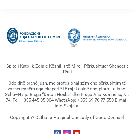
Spitali Katolik Zoja e Këshillit të Mirë - Përkushtuar Shëndetit
Tënd
Çdo ditë pranë jush, me profesionalizëm dhe përkushtim të
vazhdueshëm nga ekspertë të mjekësisë shqiptaro-italiane.
Selia–Hyrja Rruga “Dritan Hoxha” dhe Rruga Ana Komnena, Nr.
74, Tel: +355 445 05 004 WhatsApp: +355 69 70 77 550 E-mail:
info@zoja.al
Copyright © Catholic Hospital Our Lady of Good Counsel