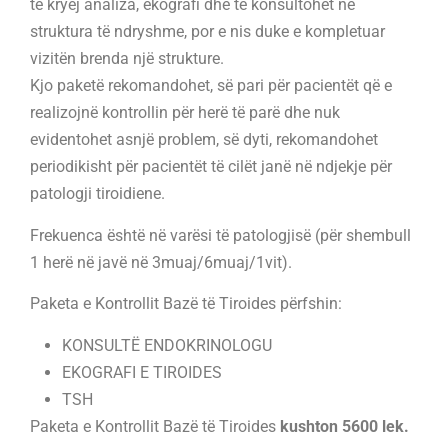
të kryej analiza, ekografi dhe të konsultohet në
struktura të ndryshme, por e nis duke e kompletuar
vizitën brenda një strukture.
Kjo paketë rekomandohet, së pari për pacientët që e
realizojnë kontrollin për herë të parë dhe nuk
evidentohet asnjë problem, së dyti, rekomandohet
periodikisht për pacientët të cilët janë në ndjekje për
patologji tiroidiene.
Frekuenca është në varësi të patologjisë (për shembull
1 herë në javë në 3muaj/6muaj/1vit).
Paketa e Kontrollit Bazë të Tiroides përfshin:
KONSULTË ENDOKRINOLOGU
EKOGRAFI E TIROIDES
TSH
Paketa e Kontrollit Bazë të Tiroides
kushton 5600 lek.