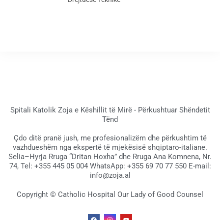
Spitali Katolik Zoja e Këshillit të Mirë - Përkushtuar Shëndetit
Tënd
Çdo ditë pranë jush, me profesionalizëm dhe përkushtim të
vazhdueshëm nga ekspertë të mjekësisë shqiptaro-italiane.
Selia–Hyrja Rruga “Dritan Hoxha” dhe Rruga Ana Komnena, Nr.
74, Tel: +355 445 05 004 WhatsApp: +355 69 70 77 550 E-mail:
info@zoja.al
Copyright © Catholic Hospital Our Lady of Good Counsel