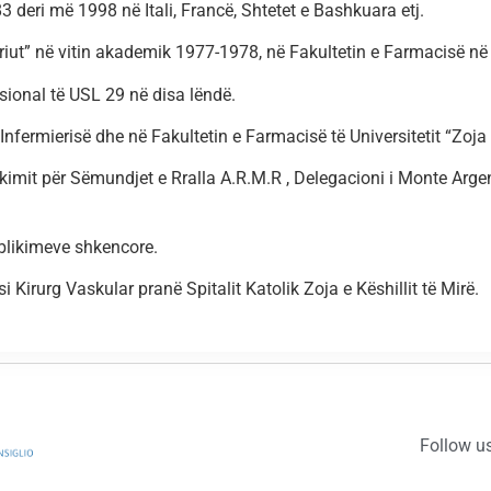
3 deri më 1998 në Itali, Francë, Shtetet e Bashkuara etj.
eriut” në vitin akademik 1977-1978, në Fakultetin e Farmacisë në
ional të USL 29 në disa lëndë.
nfermierisë dhe në Fakultetin e Farmacisë të Universitetit “Zoja e 
rkimit për Sëmundjet e Rralla A.R.M.R , Delegacioni i Monte Argen
ublikimeve shkencore.
i Kirurg Vaskular pranë Spitalit Katolik Zoja e Këshillit të Mirë.
Follow u