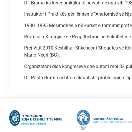
Dr. Brama ka kryer praktika të ndryshme nga viti 198
Instruktor i Praktikës për lëndën e “Anatomisë së Nj
1980- 1995 Mësimdhënie në kurset e formimit profes
Profesor i Kirurgjisë së Përgjithshme në Fakultetin e I
Prej Vitit 2010 Këshilltar Shkencor i Shoqatës së Kë
Mario Negri (BG).
Organizator i disa kongreseve dhe autor i mbi 82 p
Dr. Paolo Brama ushtron aktualisht profesionin e tij s