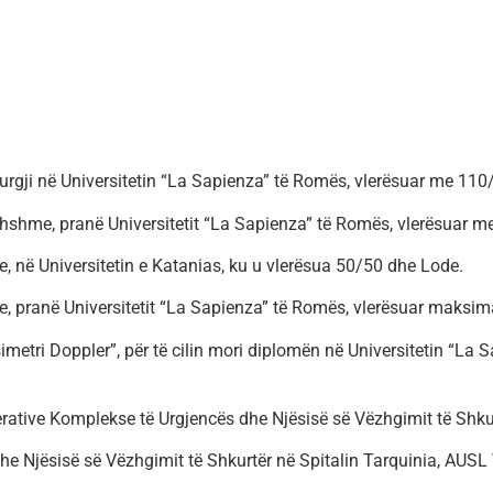
urgji në Universitetin “La Sapienza” të Romës, vlerësuar me 11
jithshme, pranë Universitetit “La Sapienza” të Romës, vlerësuar m
e, në Universitetin e Katanias, ku u vlerësua 50/50 dhe Lode.
re, pranë Universitetit “La Sapienza” të Romës, vlerësuar maksim
metri Doppler”, për të cilin mori diplomën në Universitetin “La 
perative Komplekse të Urgjencës dhe Njësisë së Vëzhgimit të Shkur
dhe Njësisë së Vëzhgimit të Shkurtër në Spitalin Tarquinia, AU