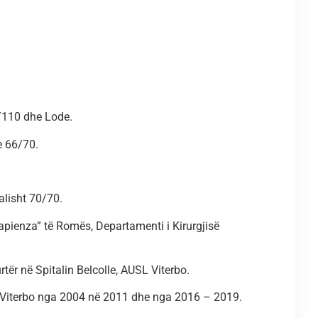
0/110 dhe Lode.
e 66/70.
alisht 70/70.
Sapienza” të Romës, Departamenti i Kirurgjisë
tër në Spitalin Belcolle, AUSL Viterbo.
SL Viterbo nga 2004 në 2011 dhe nga 2016 – 2019.