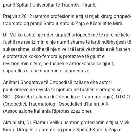
pranë Spitalit Universitar të Traumës, Tiranë.
Prej vitit 2012 ushtron profesionin e tij si mjek kirurg ortoped-
traumatolog pranë Spitalit Katolik Zoja e Këshillit të Mirë.
Dr. Vellku është një ndër kirurgët ortopedë më të mirë në këtë
fushë me realizimin e një numri shumë të lartë ndërhyrjesh të
suksesshme, si dhe të një niveli të lartë vështirësie në fushën
e protezave kokso-femorale, protezave të gjurit e
revizionimin e tyre, në fushën e artroskopisë së gjurit,
shpatullës si dhe riparimin e ligamenteve.
Anëtar i Shoqatave të Ortopedisë Italiane dhe autor i
publikimeve në revista të njohura në fushën e ortopedisë;
SIOT (Societa Italiana di Ortopedia e Traumatologia), OTODI
(Ortopedici, Traumatologi, Ospedalieri d’Italia), AIR
(Associazione Italiania Riprotesizzazione).
Aktualisht, Dr. Flamur Vellku ushtron profesionin e tij si Mjek
Kirurg Ortoped-Traumatolog pranë Spitalit Katolik Zoja e