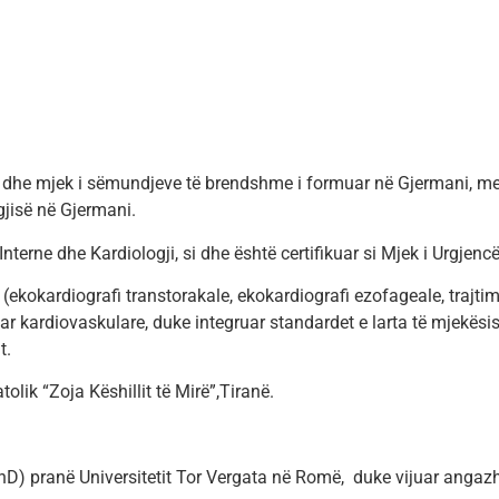
 dhe mjek i sëmundjeve të brendshme i formuar në Gjermani, me
gjisë në Gjermani.
nterne dhe Kardiologji, si dhe është certifikuar si Mjek i Urgjenc
 (ekokardiografi transtorakale, ekokardiografi ezofageale, trajtim
r kardiovaskulare, duke integruar standardet e larta të mjekësis
t.
olik “Zoja Këshillit të Mirë”,Tiranë.
hD) pranë Universitetit Tor Vergata në Romë, duke vijuar angaz