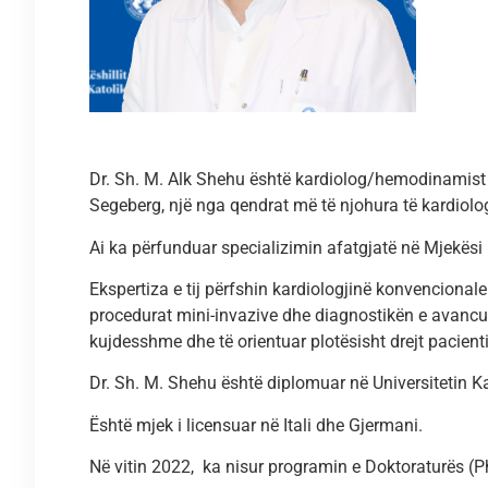
Dr. Sh. M. Alk Shehu është kardiolog/hemodinamist
Segeberg, një nga qendrat më të njohura të kardiolo
Ai ka përfunduar specializimin afatgjatë në Mjekësi I
Ekspertiza e tij përfshin kardiologjinë konvencionale
procedurat mini-invazive dhe diagnostikën e avancua
kujdesshme dhe të orientuar plotësisht drejt pacienti
Dr. Sh. M. Shehu është diplomuar në Universitetin Kat
Është mjek i licensuar në Itali dhe Gjermani.
Në vitin 2022, ka nisur programin e Doktoraturës (P