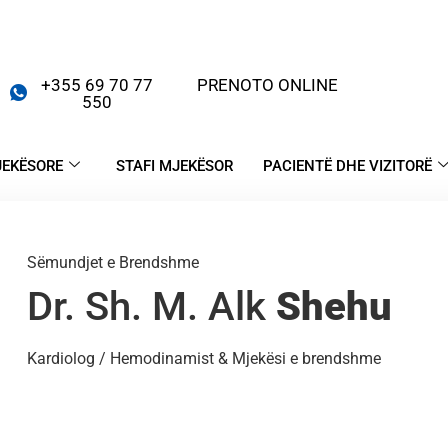
+355 69 70 77
PRENOTO ONLINE
550
JEKËSORE
STAFI MJEKËSOR
PACIENTË DHE VIZITORË
Sëmundjet e Brendshme
Dr. Sh. M. Alk
Shehu
Kardiolog / Hemodinamist & Mjekësi e brendshme