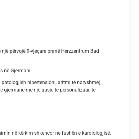
 një përvojë 9-vjeçare pranë Herzzentrum Bad
ës në Gjermani.
 patologjish hipertensioni, aritmi të ndryshme),
ë gjermane me një qasje të personalizuar, të
himin në kërkim shkencor në fushën e kardiologjisë.