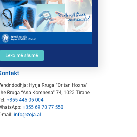
Lexo më shumë
Kontakt
Vendndodhja: Hyrja Rruga “Dritan Hoxha”
dhe Rruga “Ana Komnena” 74, 1023 Tiranë
el:
+355 445 05 004
WhatsApp:
+355 69 70 77 550
E-mail:
info@zoja.al