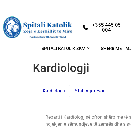
+355 445 05
004
SPITALI KATOLIK ZKM
SHËRBIMET M
Kardiologji
Kardiologji
Stafi mjekësor
Reparti i Kardiologjisë ofron shërbime të 
ndjekjen e sëmundjeve të zemrës dhe sist