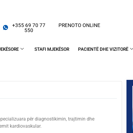
+355 69 70 77
PRENOTO ONLINE
550
JEKËSORE
STAFI MJEKËSOR
PACIENTË DHE VIZITORË
specializuara për diagnostikimin, trajtimin dhe
emit kardiovaskular.