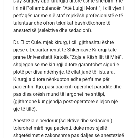
Day Surgery apo kirurgjia ditore është shërbimi më
i ri në Poliambulancën “Atë Luigji Monti”, i cili vjen i
përfaqësuar me një staf mjekësh profesionistë e të
talentuar dhe ofron teknikat bashkëkohore të
anestezisë (selektive dhe sedacioni).
Dr. Eliot Çule, mjek kirurg, i cili gjithashtu është
pjesë e Departamentit të Shkencave Kirurgjikale
pranë Universitetit Katolik “Zoja e Këshillit të Mirë”,
shpjegon se me kirurgji ditore garantohet siguri e
plotë për disa ndërhyrje, të cilat janë të listuara.
Kirurgjia ditore nënkupton edhe përfitime për
pacientin. Kjo, pasi pacienti operohet paradite dhe
pas disa orësh mund të largohet në shtëpi,
(gjithmonë kur gjendja post-operatore e lejon një
gjë të tillë).
Anestezia e përdorur (selektive dhe sedacioni)
tolerohet mirë nga pacienti, duke mos sjellë
shqetësimet e zakonshme pas daljes së anestezisë