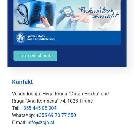
Lexo më shumë
Kontakt
Vendndodhja: Hyrja Rruga “Dritan Hoxha” dhe
Rruga “Ana Komnena” 74, 1023 Tiranë
Tel:
+355 445 05 004
WhatsApp:
+355 69 70 77 550
E-mail:
info@zoja.al