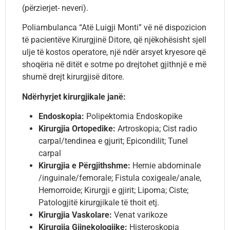
(përzierjet- neveri).
Poliambulanca “Atë Luigji Monti” vë në dispozicion
të pacientëve Kirurgjinë Ditore, që njëkohësisht sjell
ulje të kostos operatore, një ndër arsyet kryesore që
shoqëria në ditët e sotme po drejtohet gjithnjë e më
shumë drejt kirurgjisë ditore.
Ndërhyrjet kirurgjikale janë:
Endoskopia:
Polipektomia Endoskopike
Kirurgjia Ortopedike:
Artroskopia; Cist radio
carpal/tendinea e gjurit; Epicondilit; Tunel
carpal
Kirurgjia e Përgjithshme:
Hernie abdominale
/inguinale/femorale; Fistula coxigeale/anale,
Hemorroide; Kirurgji e gjirit; Lipoma; Ciste;
Patologjitë kirurgjikale të thoit etj.
Kirurgjia Vaskolare:
Venat varikoze
Kirurgjia Gjinekologjike:
Histeroskopia