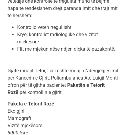
vetëdije dhe kontrolle të rregullta mund të bëjmë
hapa të rëndësishëm drejt parandalimit dhe trajtimit
të hershëm:
Kontrollo veten rregullisht!
Kryej kontrollet radiologjike dhe vizitat
mjekësore.
Flit me mjekun nëse ndjen diçka të pazakontë.
Gjatë muajit Tetor, i cili është muaji i Ndërgjegjësimit
për Kancerin e Gjirit, Poliambulanca Ate Luigji Monti
ofron për të gjitha pacientet
Paketën e Tetorit
Rozë
për kontrollin e gjirit.
Paketa e Tetorit Rozë
Eko gjiri
Mamografi
Vizitë mjekësore
5000 lekë