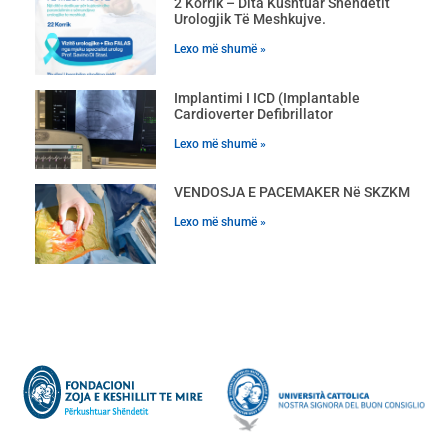
2 Korrik – Dita Kushtuar Shëndetit
Urologjik Të Meshkujve.
Lexo më shumë »
Implantimi I ICD (Implantable
Cardioverter Defibrillator
Lexo më shumë »
VENDOSJA E PACEMAKER Në SKZKM
Lexo më shumë »