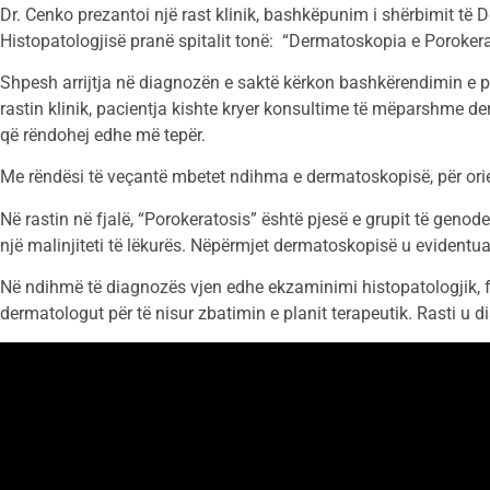
Dr. Cenko prezantoi një rast klinik, bashkëpunim i shërbimit të 
Histopatologjisë pranë spitalit tonë: “Dermatoskopia e Porokerat
Shpesh arrijtja në diagnozën e saktë kërkon bashkërendimin e
rastin klinik, pacientja kishte kryer konsultime të mëparshme de
që rëndohej edhe më tepër.
Me rëndësi të veçantë mbetet ndihma e dermatoskopisë, për ori
Në rastin në fjalë, “Porokeratosis” është pjesë e grupit të geno
një malinjiteti të lëkurës. Nëpërmjet dermatoskopisë u evidentua
Në ndihmë të diagnozës vjen edhe ekzaminimi histopatologjik, fa
dermatologut për të nisur zbatimin e planit terapeutik. Rasti u 