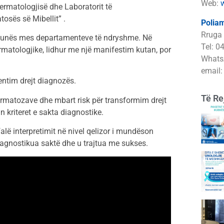
Web:
Dermatologjisë dhe Laboratorit të
osës së Mibellit” .
Poliam
Rruga 
 punës mes departamenteve të ndryshme. Në
Tel: 0
rmatologjike, lidhur me një manifestim kutan, por
Whats
email
entim drejt diagnozës.
Të Re
dermatozave dhe mbart risk për transformim drejt
n kriteret e sakta diagnostike.
lë interpretimit në nivel qelizor i mundëson
diagnostikua saktë dhe u trajtua me sukses.