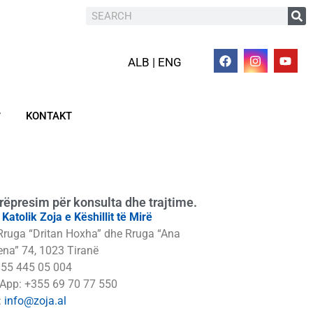
ALB | ENG
KONTAKT
rëpresim për konsulta dhe trajtime.
i Katolik Zoja e Këshillit të Mirë
Rruga “Dritan Hoxha” dhe Rruga “Ana
na” 74, 1023 Tiranë
355 445 05 004
App: +355 69 70 77 550
:
info@zoja.al