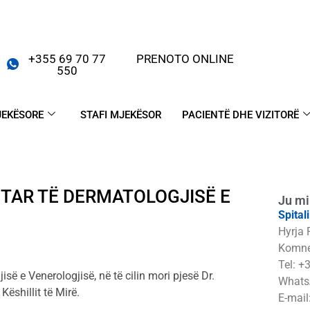
+355 69 70 77
PRENOTO ONLINE
550
JEKËSORE
STAFI MJEKËSOR
PACIENTË DHE VIZITORË
TAR TË DERMATOLOGJISË E
Ju mi
Spital
Hyrja 
Komne
Tel: +
së e Venerologjisë, në të cilin mori pjesë Dr.
Whats
ëshillit të Mirë.
E-mail