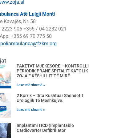
www.zoja.al
bulanca Atë Luigji Monti
e Kavajës, Nr. 58
4 2223 906 +355 / 04 2232 021
App: +355 69 70 775 50
:
poliambulanca@fzkm.org
jat
PAKETAT MJEKËSORE – KONTROLLI
PERIODIK PRANË SPITALIT KATOLIK
ZOJA E KËSHILLIT TË MIRË
Lexo më shumë »
2 Korrik – Dita Kushtuar Shëndetit
Urologjik Të Meshkujve.
Lexo më shumë »
Implantimi I ICD (Implantable
Cardioverter Defibrillator