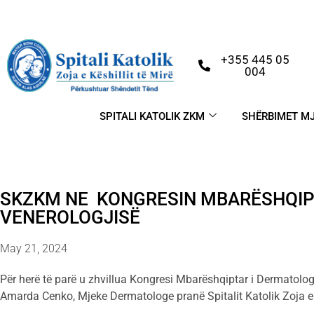
+355 445 05
004
SPITALI KATOLIK ZKM
SHËRBIMET M
SKZKM NE KONGRESIN MBARËSHQIP
VENEROLOGJISË
May 21, 2024
Për herë të parë u zhvillua Kongresi Mbarëshqiptar i Dermatologji
Amarda Cenko, Mjeke Dermatologe pranë Spitalit Katolik Zoja e K