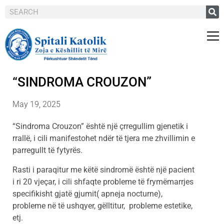
“SINDROMA CROUZON”
May 19, 2025
“Sindroma Crouzon” është një çrregullim gjenetik i
rrallë, i cili manifestohet ndër të tjera me zhvillimin e
parregullt të fytyrës.
Rasti i paraqitur me këtë sindromë është një pacient
i ri 20 vjeçar, i cili shfaqte probleme të frymëmarrjes
specifikisht gjatë gjumit( apneja nocturne),
probleme në të ushqyer, gëlltitur, probleme estetike,
etj.