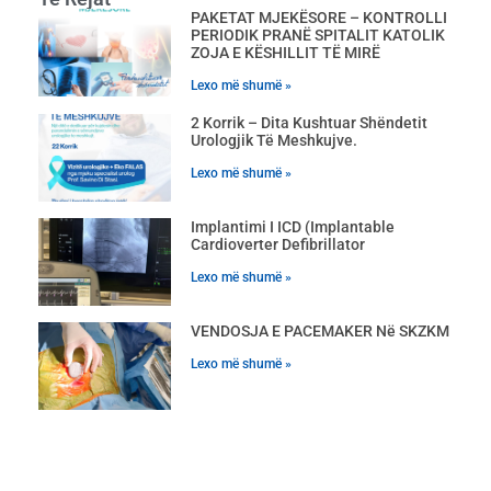
PAKETAT MJEKËSORE – KONTROLLI
PERIODIK PRANË SPITALIT KATOLIK
ZOJA E KËSHILLIT TË MIRË
Lexo më shumë »
2 Korrik – Dita Kushtuar Shëndetit
Urologjik Të Meshkujve.
Lexo më shumë »
Implantimi I ICD (Implantable
Cardioverter Defibrillator
Lexo më shumë »
VENDOSJA E PACEMAKER Në SKZKM
Lexo më shumë »