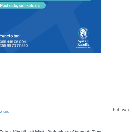
Follow u
 Zoja e Këshillit të Mirë - Përkushtuar Shëndetit Tënd