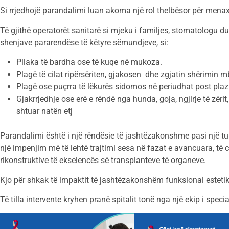
Si rrjedhojë parandalimi luan akoma një rol thelbësor për menax
Të gjithë operatorët sanitarë si mjeku i familjes, stomatologu du
shenjave pararendëse të këtyre sëmundjeve, si:
Pllaka të bardha ose të kuqe në mukoza.
Plagë të cilat ripërsëriten, gjakosen dhe zgjatin shërimin mb
Plagë ose puçrra të lëkurës sidomos në periudhat post plazh
Gjakrrjedhje ose erë e rëndë nga hunda, goja, ngjirje të zërit, 
shtuar natën etj
Parandalimi është i një rëndësie të jashtëzakonshme pasi një tu
një impenjim më të lehtë trajtimi sesa në fazat e avancuara, të ci
rikonstruktive të ekselencës së transplanteve të organeve.
Kjo për shkak të impaktit të jashtëzakonshëm funksional estetik s
Të tilla intervente kryhen pranë spitalit tonë nga një ekip i speci