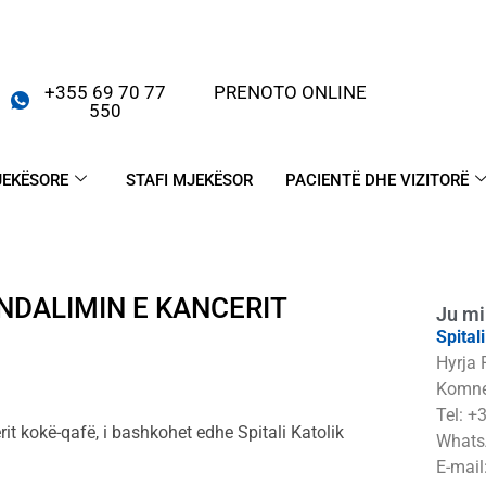
+355 69 70 77
PRENOTO ONLINE
550
JEKËSORE
STAFI MJEKËSOR
PACIENTË DHE VIZITORË
NDALIMIN E KANCERIT
Ju mi
Spital
Hyrja 
Komne
Tel: +
it kokë-qafë, i bashkohet edhe Spitali Katolik
Whats
E-mail