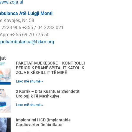
www.zoja.al
bulanca Atë Luigji Monti
e Kavajës, Nr. 58
4 2223 906 +355 / 04 2232 021
App: +355 69 70 775 50
:
poliambulanca@fzkm.org
jat
PAKETAT MJEKËSORE – KONTROLLI
PERIODIK PRANË SPITALIT KATOLIK
ZOJA E KËSHILLIT TË MIRË
Lexo më shumë »
2 Korrik – Dita Kushtuar Shëndetit
Urologjik Të Meshkujve.
Lexo më shumë »
Implantimi I ICD (Implantable
Cardioverter Defibrillator