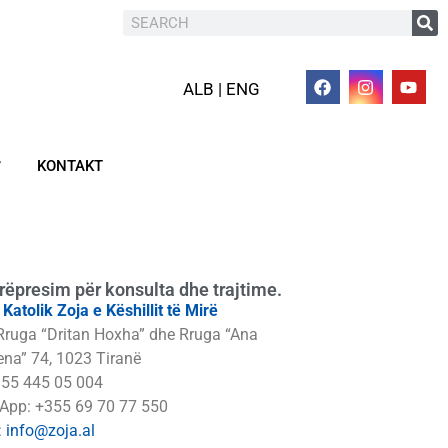
ALB | ENG
KONTAKT
rëpresim për konsulta dhe trajtime.
i Katolik Zoja e Këshillit të Mirë
Rruga “Dritan Hoxha” dhe Rruga “Ana
na” 74, 1023 Tiranë
355 445 05 004
App: +355 69 70 77 550
:
info@zoja.al