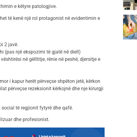
himin e këtyre patologjive.
het të kenë një rol protagonist në evidentimin e
i 2 javë.
i (pas një ekspozimi të gjatë në diell)
vështirësi në gëlltitje, rënie në peshë, djersitje e
mor i kapur herët përveçse shpëton jetë, kërkon
lat përveçse rezeksionit kërkojnë dhe nje kirurgji
ocial të regjionit fytyrë dhe qafë.
alizuar dhe profesionist.