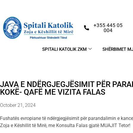
+355 445 05
004
SPITALI KATOLIK ZKM
SHËRBIMET M
JAVA E NDËRGJEGJËSIMIT PËR PARA
KOKË- QAFË ME VIZITA FALAS
October 21, 2024
Fushatës evropiane të ndërgjegjësimit për parandalimin e kancer
Zoja e Këshillit të Mirë, me Konsulta Falas gjatë MUAJIT Tetor!