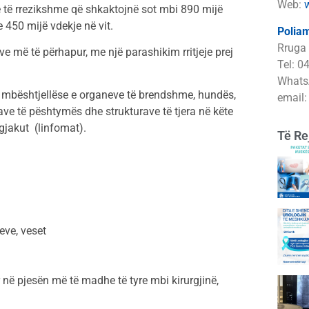
Web:
 të rrezikshme që shkaktojnë sot mbi 890 mijë
 450 mijë vdekje në vit.
Poliam
Rruga 
rave më të përhapur, me një parashikim rritjeje prej
Tel: 0
Whats
a mbështjellëse e organeve të brendshme, hundës,
email
rave të pështymës dhe strukturave të tjera në këte
 gjakut (linfomat).
Të Re
ve, veset
 në pjesën më të madhe të tyre mbi kirurgjinë,