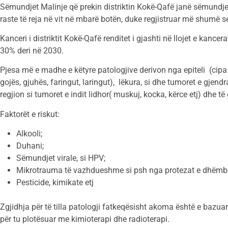
Sëmundjet Malinje që prekin distriktin Kokë-Qafë janë sëmundje
raste të reja në vit në mbarë botën, duke regjistruar më shumë se
Kanceri i distriktit Kokë-Qafë renditet i gjashti në llojet e kance
30% deri në 2030.
Pjesa më e madhe e këtyre patologjive derivon nga epiteli (cip
gojës, gjuhës, faringut, laringut), lëkura, si dhe tumoret e gjend
regjion si tumoret e indit lidhor( muskuj, kocka, kërce etj) dhe të
Faktorët e riskut:
Alkooli;
Duhani;
Sëmundjet virale, si HPV;
Mikrotrauma të vazhdueshme si psh nga protezat e dhëmbe
Pesticide, kimikate etj
Zgjidhja për të tilla patologji fatkeqësisht akoma është e bazuar
për tu plotësuar me kimioterapi dhe radioterapi.