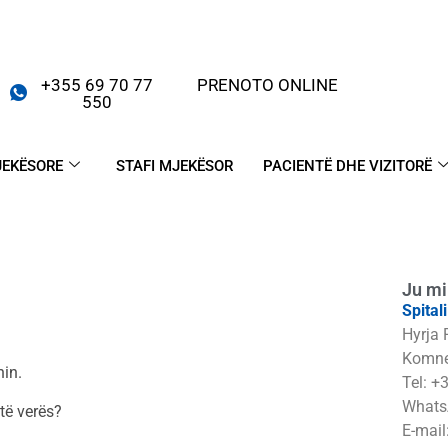
+355 69 70 77
PRENOTO ONLINE
550
JEKËSORE
STAFI MJEKËSOR
PACIENTË DHE VIZITORË
Ju mi
Spital
Hyrja 
Komne
hin.
Tel: +
Whats
atë verës?
E-mail