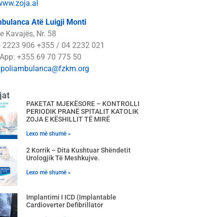
www.zoja.al
bulanca Atë Luigji Monti
e Kavajës, Nr. 58
4 2223 906 +355 / 04 2232 021
App: +355 69 70 775 50
:
poliambulanca@fzkm.org
jat
PAKETAT MJEKËSORE – KONTROLLI
PERIODIK PRANË SPITALIT KATOLIK
ZOJA E KËSHILLIT TË MIRË
Lexo më shumë »
2 Korrik – Dita Kushtuar Shëndetit
Urologjik Të Meshkujve.
Lexo më shumë »
Implantimi I ICD (Implantable
Cardioverter Defibrillator