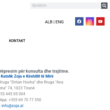
ALB | ENG
KONTAKT
rëpresim për konsulta dhe trajtime.
i Katolik Zoja e Këshillit të Mirë
Rruga “Dritan Hoxha” dhe Rruga “Ana
na” 74, 1023 Tiranë
355 445 05 004
App: +355 69 70 77 550
:
info@zoja.al