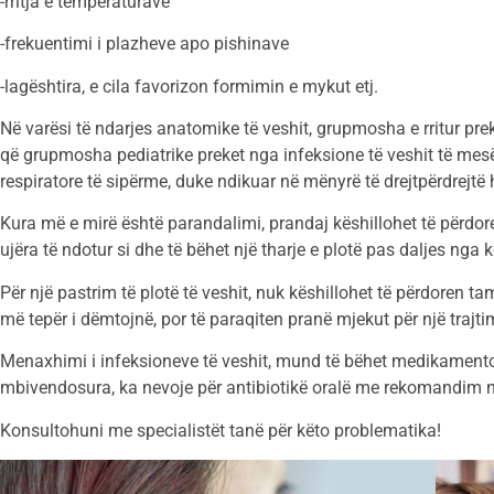
-rritja e temperaturave
-frekuentimi i plazheve apo pishinave
-lagështira, e cila favorizon formimin e mykut etj.
Në varësi të ndarjes anatomike të veshit, grupmosha e rritur pre
që grupmosha pediatrike preket nga infeksione të veshit të mes
respiratore të sipërme, duke ndikuar në mënyrë të drejtpërdrejtë
Kura më e mirë është parandalimi, prandaj këshillohet të përdor
ujëra të ndotur si dhe të bëhet një tharje e plotë pas daljes nga 
Për një pastrim të plotë të veshit, nuk këshillohet të përdore
më tepër i dëmtojnë, por të paraqiten pranë mjekut për një trajti
Menaxhimi i infeksioneve të veshit, mund të bëhet medikamento
mbivendosura, ka nevoje për antibiotikë oralë me rekomandim 
Konsultohuni me specialistët tanë për këto problematika!