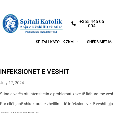
+355 445 05
004
SPITALI KATOLIK ZKM
SHËRBIMET M
INFEKSIONET E VESHIT
July 17, 2024
Stina e verës rrit intensitetin e problematikave të lidhura me ves
Por cilët janë shkaktarët e zhvillimit të infeksioneve të veshit gj