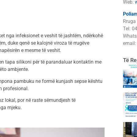
Web:
Poliam
Rruga 
Tel: 0
ket nga infeksionet e veshit të jashtëm, ndërkohë
Whats
ëm, duke qenë se kalojnë viroza të rrugëve
email
 hapësirën e mesme të veshit.
Të Re
en tapa silikoni për të parandaluar kontaktin me
këto ambjente.
n tampona pambuku ne formë kunjash sepse kështu
m profesional.
z lokal, por në raste sëmundjesh të
nga mjeku.