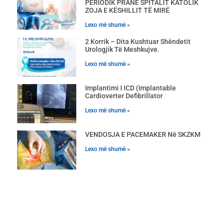
PERIODIK PRANË SPITALIT KATOLIK
ZOJA E KËSHILLIT TË MIRË
Lexo më shumë »
2 Korrik – Dita Kushtuar Shëndetit
Urologjik Të Meshkujve.
Lexo më shumë »
Implantimi I ICD (Implantable
Cardioverter Defibrillator
Lexo më shumë »
VENDOSJA E PACEMAKER Në SKZKM
Lexo më shumë »