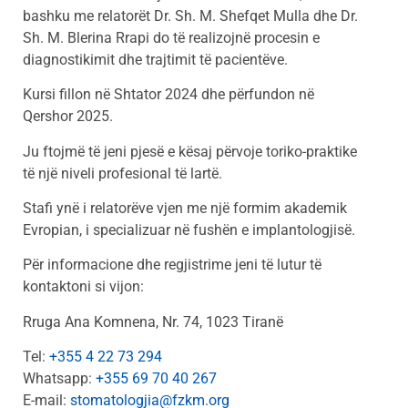
bashku me relatorët Dr. Sh. M. Shefqet Mulla dhe Dr.
Sh. M. Blerina Rrapi do të realizojnë procesin e
diagnostikimit dhe trajtimit të pacientëve.
Kursi fillon në Shtator 2024 dhe përfundon në
Qershor 2025.
Ju ftojmë të jeni pjesë e kësaj përvoje toriko-praktike
të një niveli profesional të lartë.
Stafi ynë i relatorëve vjen me një formim akademik
Evropian, i specializuar në fushën e implantologjisë.
Për informacione dhe regjistrime jeni të lutur të
kontaktoni si vijon:
Rruga Ana Komnena, Nr. 74, 1023 Tiranë
Tel:
+355 4 22 73 294
Whatsapp:
+355 69 70 40 267
E-mail:
stomatologjia@fzkm.org