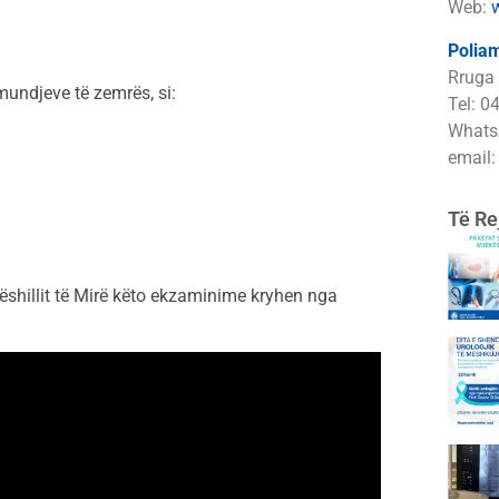
Web:
Poliam
Rruga 
mundjeve të zemrës, si:
Tel: 0
Whats
email
Të Re
ëshillit të Mirë këto ekzaminime kryhen nga