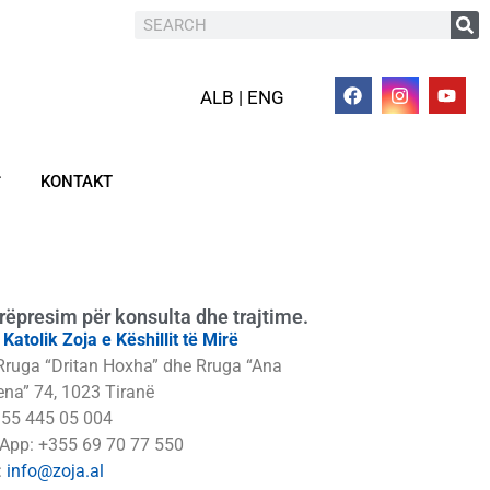
ALB | ENG
KONTAKT
rëpresim për konsulta dhe trajtime.
i Katolik Zoja e Këshillit të Mirë
Rruga “Dritan Hoxha” dhe Rruga “Ana
na” 74, 1023 Tiranë
355 445 05 004
App: +355 69 70 77 550
:
info@zoja.al