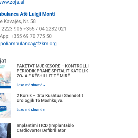
www.zoja.al
bulanca Atë Luigji Monti
e Kavajës, Nr. 58
4 2223 906 +355 / 04 2232 021
App: +355 69 70 775 50
:
poliambulanca@fzkm.org
jat
PAKETAT MJEKËSORE – KONTROLLI
PERIODIK PRANË SPITALIT KATOLIK
ZOJA E KËSHILLIT TË MIRË
Lexo më shumë »
2 Korrik – Dita Kushtuar Shëndetit
Urologjik Të Meshkujve.
Lexo më shumë »
Implantimi I ICD (Implantable
Cardioverter Defibrillator