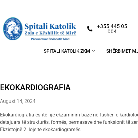
+355 445 05
004
SPITALI KATOLIK ZKM
SHËRBIMET M
EKOKARDIOGRAFIA
August 14, 2024
Ekokardiografia është një ekzaminim bazë në fushën e kardiolog
detajuara të strukturës, formës, përmasave dhe funksionit të ze
Ekzistojnë 2 lloje të ekokardiogramës: