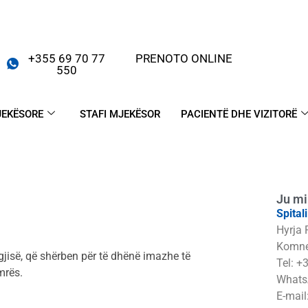
+355 69 70 77
PRENOTO ONLINE
550
JEKËSORE
STAFI MJEKËSOR
PACIENTË DHE VIZITORË
Ju mi
Spital
Hyrja 
Komne
jisë, që shërben për të dhënë imazhe të
Tel: +
mrës.
Whats
E-mail