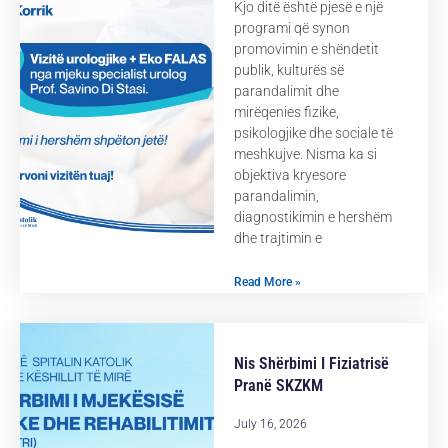
Kjo ditë është pjesë e një
programi që synon
promovimin e shëndetit
publik, kulturës së
parandalimit dhe
mirëqenies fizike,
psikologjike dhe sociale të
meshkujve. Nisma ka si
objektiva kryesore
parandalimin,
diagnostikimin e hershëm
dhe trajtimin e
Read More »
Nis Shërbimi I Fiziatrisë
Pranë SKZKM
July 16, 2026