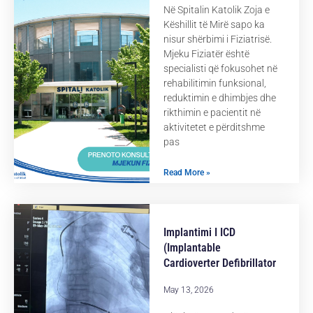
Në Spitalin Katolik Zoja e
Këshillit të Mirë sapo ka
nisur shërbimi i Fiziatrisë.
Mjeku Fiziatër është
specialisti që fokusohet në
rehabilitimin funksional,
reduktimin e dhimbjes dhe
rikthimin e pacientit në
aktivitetet e përditshme
pas
Read More »
Implantimi I ICD
(Implantable
Cardioverter Defibrillator
May 13, 2026