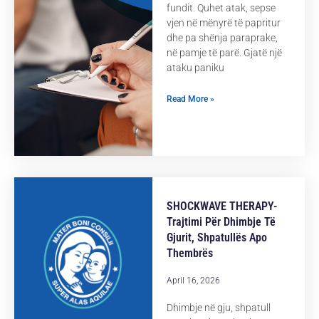
fundit. Quhet atak, sepse
vjen në mënyrë të papritur
dhe pa shënja paraprake,
në pamje të parë. Gjatë një
ataku paniku
Read More »
SHOCKWAVE THERAPY-
Trajtimi Për Dhimbje Të
Gjurit, Shpatullës Apo
Thembrës
April 16, 2026
Dhimbje në gju, shpatull