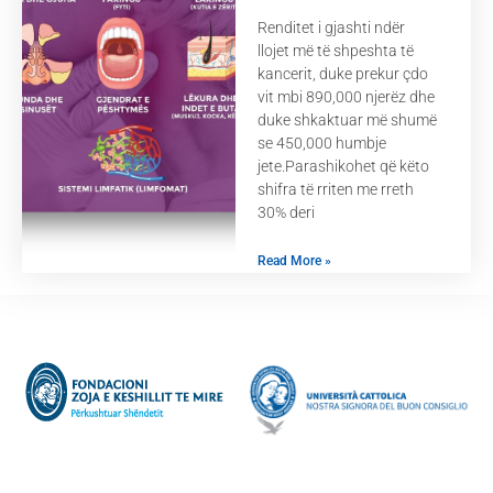
Renditet i gjashti ndër
llojet më të shpeshta të
kancerit, duke prekur çdo
vit mbi 890,000 njerëz dhe
duke shkaktuar më shumë
se 450,000 humbje
jete.Parashikohet që këto
shifra të rriten me rreth
30% deri
Read More »