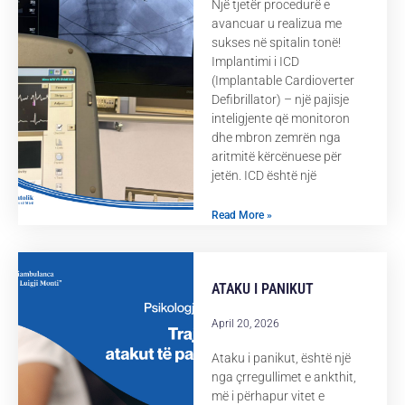
Një tjetër procedurë e
avancuar u realizua me
sukses në spitalin tonë!
Implantimi i ICD
(Implantable Cardioverter
Defibrillator) – një pajisje
inteligjente që monitoron
dhe mbron zemrën nga
aritmitë kërcënuese për
jetën. ICD është një
Read More »
ATAKU I PANIKUT
April 20, 2026
Ataku i panikut, është një
nga çrregullimet e ankthit,
më i përhapur vitet e