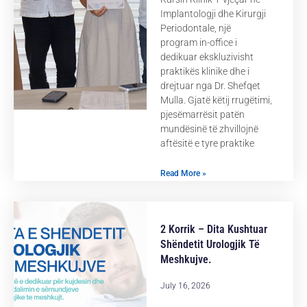
Implantologji dhe Kirurgji
Periodontale, një
program in-office i
dedikuar ekskluzivisht
praktikës klinike dhe i
drejtuar nga Dr. Shefqet
Mulla. Gjatë këtij rrugëtimi,
pjesëmarrësit patën
mundësinë të zhvillojnë
aftësitë e tyre praktike
Read More »
2 Korrik – Dita Kushtuar
Shëndetit Urologjik Të
Meshkujve.
July 16, 2026