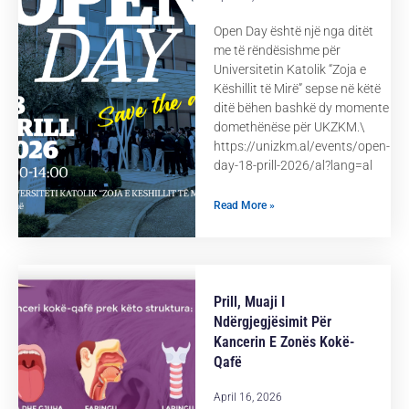
Open Day është një nga ditët
me të rëndësishme për
Universitetin Katolik “Zoja e
Këshillit të Mirë” sepse në këtë
ditë bëhen bashkë dy momente
domethënëse për UKZKM.\
https://unizkm.al/events/open-
day-18-prill-2026/al?lang=al
Read More »
Prill, Muaji I
Ndërgjegjësimit Për
Kancerin E Zonës Kokë-
Qafë
April 16, 2026