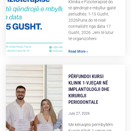
Klinika e Fizioterapisë do
të qëndrojë e mbyllur gjatë
periudhës: 1-15 Gusht,
2026Puna do të nisë
normalisht nga data 17
Gusht, 2026. Jeni të lutur
të organizoheni
Read More »
PËRFUNDOI KURSI
KLINIK 1-VJEÇAR NË
IMPLANTOLOGJI DHE
KIRURGJI
PERIODONTALE
July 27, 2026
Me kënaqësi përmbyllëm
Kursin Klinik 1-vjeçar në