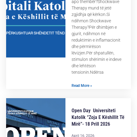
apo thembër?Shockwave
Therapy mund të jetë
zgjidhja që kërkon.Si
ndihmon Shockwave
Therapy?Për dhimbjen e
gjurit, ndihmon në
reduktimin e inflamacionit
dhe përmirëson
lëvizjen.Për shpatullën,
stimulon shërimin e indeve
dhe lehtëson
tensionin.Ndërsa
Read More »
Open Day Universiteti
Katolik “Zoja E Këshillit Të
Mirë”- 18 Prill 2026
April 16, 2026