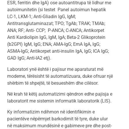
ESR, ferritin dhe IgA) ose autoantitrupa të lidhur me
autoimunitetin (si testet Panel autoimun hepatik
LC-1, LKM-1; Anti-Gliadin IgG, IgM;
Antitransglutaminazat; TPO; TgAb; TRAK; TMAb;
ANA; RF; Anti- CCP; P-ANCA; C-ANCA; Antikorpet
Anti Kardiolipin IgG, IgM, IgA; Beta-2 Glikoprotein
(b2GPI) IgM, IgG; ENA; AMA-IgG; EmA IgA, IgG;
ASMA-IgG; Antikorpet anti-insulin IgA, IgG; ICA IgG;
GAD IgG; Anti-IA2 etj).
Laboratori ynë është i pajisur me aparaturat më
moderne, tërësisht të automatizuara, duke ofruar një
shërbim të shpejtë, të besueshëm dhe cilësor.
Në krah të këtij automatizimi qëndron edhe pajisja e
laboratorit me sistemin informatik laboratorik (LIS).
Ky informatizim ndihmon në identifikimin e
pacientëve nëpërmjet barkodimit të tyre, duke ulur
në maksimum mundësinë e gabimeve pre dhe post-