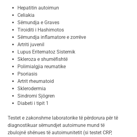
Hepatitin autoimun
Celiakia
Sëmundja e Graves
Tiroiditi i Hashimotos
Sëmundja inflamatore e zorrëve
Artriti juvenil
Lupus Eritematoz Sistemik
Skleroza e shumëfishtë
Polimialgjia reumatike
Psoriasis
Artrit rheumatoid
Sklerodermia
Sindromi Sjögren
Diabeti i tipit 1
Testet e zakonshme laboratorike të përdorura për të
diagnostikuar sëmundjet autoimune mund të
zbulojnë shënues të autoimunitetit (si testet CRP,