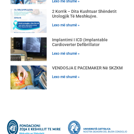
Lexo më shumë »
2 Korrik – Dita Kushtuar Shëndetit
Urologjik Të Meshkujve.
Lexo më shumë »
Implantimi I ICD (Implantable
Cardioverter Defibrillator
Lexo më shumë »
VENDOSJA E PACEMAKER Në SKZKM
Lexo më shumë »