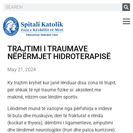
TRAJTIMI I TRAUMAVE
NËPËRMJET HIDROTERAPISË
May 21, 2024
Ky trajtim kryhet kur janë lënduar disa zona të trupit,
për shkak të një traume fizike si: aksident me
makinë, rrëzim ose lëndim sportiv.
Lëndimet mund të variojnë nga përfshirja e indeve
të buta dhe muskujve, deri te frakturat e rënda
(kockat e thyera), dëmtimi i ligamenteve, amputimi
dhe lëndimet neurologjike (truri dhe palca kurrizore).