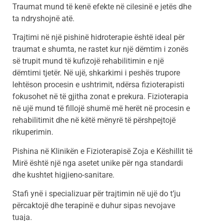
Traumat mund të kenë efekte në cilesinë e jetës dhe
ta ndryshojnë atë.
Trajtimi në një pishinë hidroterapie është ideal për
traumat e shumta, ne rastet kur një dëmtim i zonës
së trupit mund të kufizojë rehabilitimin e një
dëmtimi tjetër. Në ujë, shkarkimi i peshës trupore
lehtëson procesin e ushtrimit, ndërsa fizioterapisti
fokusohet në të gjitha zonat e prekura. Fizioterapia
në ujë mund të fillojë shumë më herët në procesin e
rehabilitimit dhe në këtë mënyrë të përshpejtojë
rikuperimin.
Pishina në Klinikën e Fizioterapisë Zoja e Këshillit të
Mirë është një nga asetet unike për nga standardi
dhe kushtet higjieno-sanitare.
Stafi ynë i specializuar për trajtimin në ujë do t’ju
përcaktojë dhe terapinë e duhur sipas nevojave
tuaja.