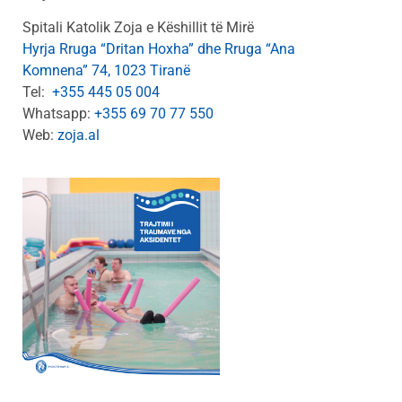
Spitali Katolik Zoja e Këshillit të Mirë
Hyrja Rruga “Dritan Hoxha” dhe Rruga “Ana
Komnena” 74, 1023 Tiranë
Tel:
+355 445 05 004
Whatsapp:
+355 69 70 77 550
Web:
zoja.al