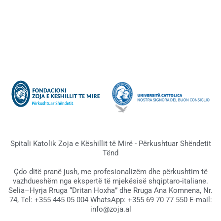
Spitali Katolik Zoja e Këshillit të Mirë - Përkushtuar Shëndetit
Tënd
Çdo ditë pranë jush, me profesionalizëm dhe përkushtim të
vazhdueshëm nga ekspertë të mjekësisë shqiptaro-italiane.
Selia–Hyrja Rruga “Dritan Hoxha” dhe Rruga Ana Komnena, Nr.
74, Tel: +355 445 05 004 WhatsApp: +355 69 70 77 550 E-mail:
info@zoja.al