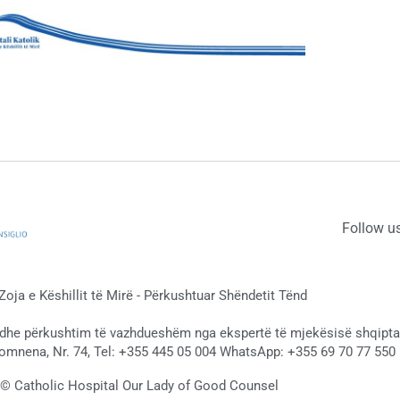
Follow u
 Zoja e Këshillit të Mirë - Përkushtuar Shëndetit Tënd
 dhe përkushtim të vazhdueshëm nga ekspertë të mjekësisë shqiptar
omnena, Nr. 74, Tel: +355 445 05 004 WhatsApp: +355 69 70 77 550 
 © Catholic Hospital Our Lady of Good Counsel