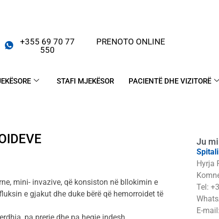
+355 69 70 77
PRENOTO ONLINE
550
JEKËSORE
STAFI MJEKËSOR
PACIENTË DHE VIZITORË
ROIDEVE
Ju mi
Spital
Hyrja 
Komne
e, mini- invazive, që konsiston në bllokimin e
Tel: +
 fluksin e gjakut dhe duke bërë që hemorroidet të
Whats
E-mail
erdhja, pa prerje dhe pa heqje indesh.