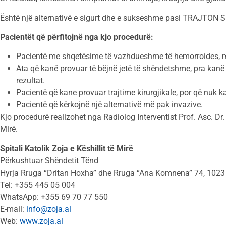
Është një alternativë e sigurt dhe e sukseshme pasi TRAJTON
Pacientët që përfitojnë nga kjo procedurë:
Pacientë me shqetësime të vazhdueshme të hemorroides, m
Ata që kanë provuar të bëjnë jetë të shëndetshme, pra kanë mo
rezultat.
Pacientë që kane provuar trajtime kirurgjikale, por që nuk ka
Pacientë që kërkojnë një alternativë më pak invazive.
Kjo procedurë realizohet nga Radiolog Interventist Prof. Asc. Dr. I
Mirë.
Spitali Katolik Zoja e Këshillit të Mirë
Përkushtuar Shëndetit Tënd
Hyrja Rruga “Dritan Hoxha” dhe Rruga “Ana Komnena” 74, 1023
Tel: +355 445 05 004
WhatsApp: +355 69 70 77 550
E-mail:
info@zoja.al
Web:
www.zoja.al