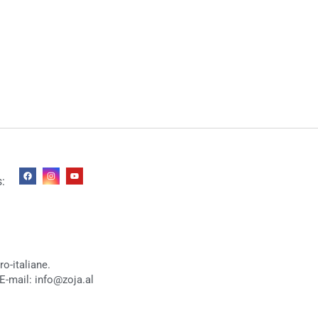
s:
o-italiane.
E-mail: info@zoja.al