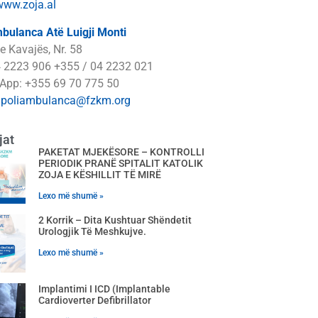
www.zoja.al
bulanca Atë Luigji Monti
e Kavajës, Nr. 58
4 2223 906 +355 / 04 2232 021
App: +355 69 70 775 50
:
poliambulanca@fzkm.org
jat
PAKETAT MJEKËSORE – KONTROLLI
PERIODIK PRANË SPITALIT KATOLIK
ZOJA E KËSHILLIT TË MIRË
Lexo më shumë »
2 Korrik – Dita Kushtuar Shëndetit
Urologjik Të Meshkujve.
Lexo më shumë »
Implantimi I ICD (Implantable
Cardioverter Defibrillator