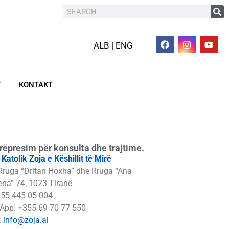
ALB | ENG
KONTAKT
rëpresim për konsulta dhe trajtime.
i Katolik Zoja e Këshillit të Mirë
Rruga “Dritan Hoxha” dhe Rruga “Ana
na” 74, 1023 Tiranë
355 445 05 004
App: +355 69 70 77 550
:
info@zoja.al