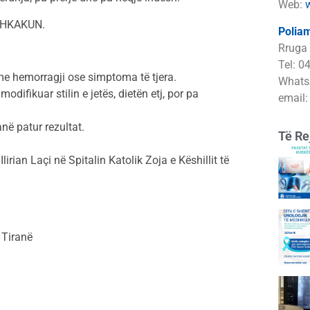
Web:
 SHKAKUN.
Poliam
Rruga 
Tel: 0
e hemorragji ose simptoma të tjera.
Whats
difikuar stilin e jetës, dietën etj, por pa
email
në patur rezultat.
Të Re
lirian Laçi në Spitalin Katolik Zoja e Këshillit të
 Tiranë