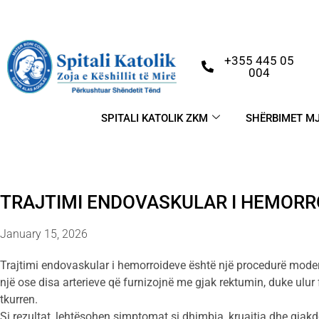
+355 445 05
004
SPITALI KATOLIK ZKM
SHËRBIMET M
TRAJTIMI ENDOVASKULAR I HEMOR
January 15, 2026
Trajtimi endovaskular i hemorroideve është një procedurë modern
një ose disa arterieve që furnizojnë me gjak rektumin, duke ulur
tkurren.
Si rezultat, lehtësohen simptomat si dhimbja, kruajtja dhe gjakd