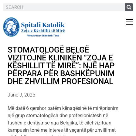
STOMATOLOGË BELGË
VIZITOJNË KLINIKËN “ZOJA E
KËSHILLIT TË MIRË”: NJË HAP
PËRPARA PËR BASHKËPUNIM
DHE ZHVILLIM PROFESIONAL
June 9, 2025
Më datë 6 qershor patëm kënaqësinë të mirëprisnim
një grup stomatologësh dhe profesionistësh në
fushën e dentistrisë nga Belgjika, të cilët vizituan
kampusin tonë me interes të veçantë për zhvillimet