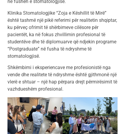
në fushën e stomatologjisë.
Klinika Stomatologjike “Zoja e Këshillit të Mirë”
është tashmë një pikë referimi për realitetin shqiptar,
ku përveç ofrimit të shërbimeve cilësore për
pacientët, ka në fokus zhvillimin profesional të
studentëve dhe të diplomuarve që ndjekin programe
“Postgraduate” në fusha të ndryshme të
stomatologjisë.
Shkëmbimi i eksperiencave me profesionistë nga
vende dhe realitete të ndryshme është gjithmonë një
vlerë e shtuar – një hap përpara drejt përmirësimit të
vazhdueshëm profesional.