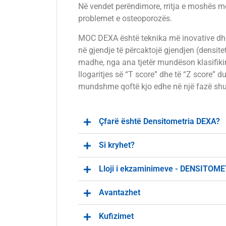
Në vendet perëndimore, rritja e moshës 
problemet e osteoporozës.
MOC DEXA është teknika më inovative dhe 
në gjendje të përcaktojë gjendjen (densit
madhe, nga ana tjetër mundëson klasifikim
llogaritjes së “T score” dhe të “Z score” 
mundshme qoftë kjo edhe në një fazë sh
Çfarë është Densitometria DEXA?
Si kryhet?
Lloji i ekzaminimeve - DENSITOM
Avantazhet
Kufizimet