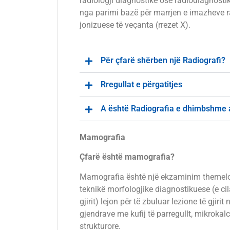
radiologji diagnostike ose radiodiagnostik
nga parimi bazë për marrjen e imazheve r
jonizuese të veçanta (rrezet X).
Për çfarë shërben një Radiografi?
Rregullat e përgatitjes
A është Radiografia e dhimbshme 
Mamografia
Çfarë është mamografia?
Mamografia është një ekzaminim themelor p
teknikë morfologjike diagnostikuese (e ci
gjirit) lejon për të zbuluar lezione të gjir
gjendrave me kufij të parregullt, mikroka
strukturore.