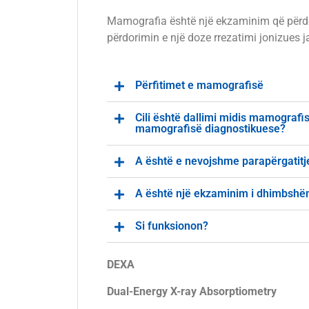
Mamografia është një ekzaminim që përdor 
përdorimin e një doze rrezatimi jonizues j
Përfitimet e mamografisë
Cili është dallimi midis mamografis
mamografisë diagnostikuese?
A është e nevojshme parapërgatitj
A është një ekzaminim i dhimbshë
Si funksionon?
DEXA
Dual-Energy X-ray Absorptiometry