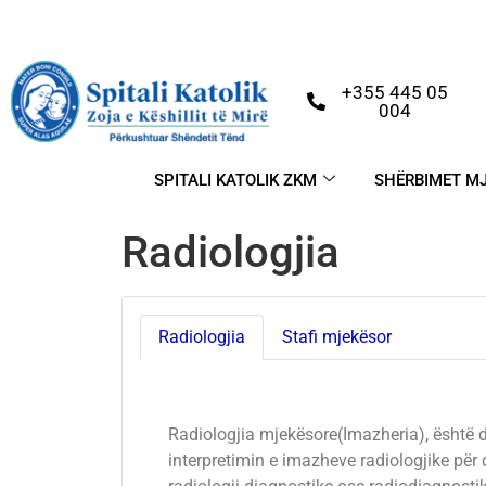
+355 445 05
004
SPITALI KATOLIK ZKM
SHËRBIMET M
Radiologjia
Radiologjia
Stafi mjekësor
Radiologjia mjekësore(Imazheria), është
interpretimin e imazheve radiologjike për