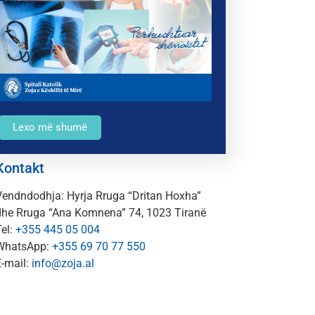
Lexo më shumë
Kontakt
Vendndodhja: Hyrja Rruga “Dritan Hoxha”
dhe Rruga “Ana Komnena” 74, 1023 Tiranë
el:
+355 445 05 004
WhatsApp:
+355 69 70 77 550
E-mail:
info@zoja.al