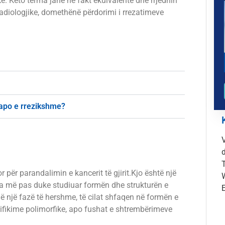
ë. Këto terma janë në fakt ekuivalente dhe rrjedhin
adiologjike, domethënë përdorimi i rrezatimeve
apo e rrezikshme?
T
ër parandalimin e kancerit të gjirit.Kjo është një
la më pas duke studiuar formën dhe strukturën e
it në një fazë të hershme, të cilat shfaqen në formën e
lcifikime polimorfike, apo fushat e shtrembërimeve