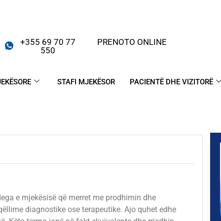
+355 69 70 77
PRENOTO ONLINE
550
JEKËSORE
STAFI MJEKËSOR
PACIENTË DHE VIZITORË
 dega e mjekësisë që merret me prodhimin dhe
 qëllime diagnostike ose terapeutike. Ajo quhet edhe