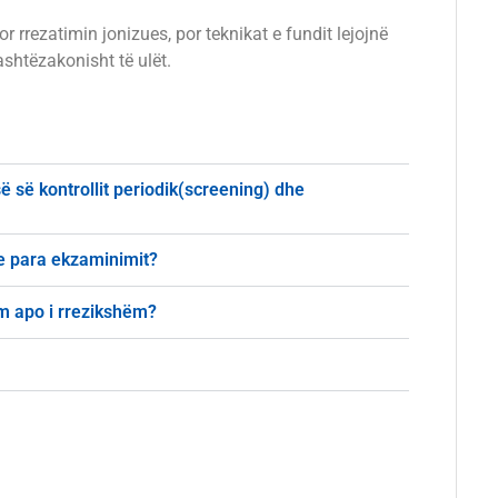
rrezatimin jonizues, por teknikat e fundit lejojnë
ashtëzakonisht të ulët.
ë së kontrollit periodik(screening) dhe
e para ekzaminimit?
m apo i rrezikshëm?