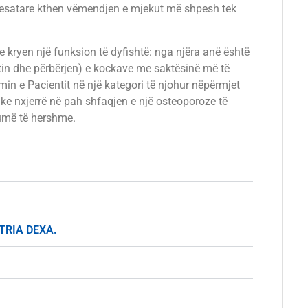
mesatare kthen vëmendjen e mjekut më shpesh tek
kryen një funksion të dyfishtë: nga njëra anë është
etin dhe përbërjen) e kockave me saktësinë më të
in e Pacientit në një kategori të njohur nëpërmjet
duke nxjerrë në pah shfaqjen e një osteoporoze të
umë të hershme.
ETRIA DEXA.