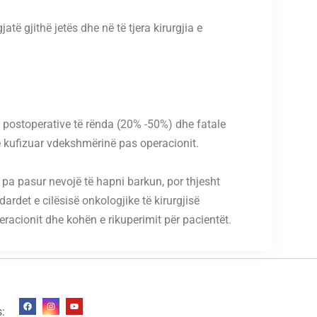
ë gjithë jetës dhe në të tjera kirurgjia e
e postoperative të rënda (20% -50%) dhe fatale
të kufizuar vdekshmërinë pas operacionit.
pa pasur nevojë të hapni barkun, por thjesht
dardet e cilësisë onkologjike të kirurgjisë
eracionit dhe kohën e rikuperimit për pacientët.
s: