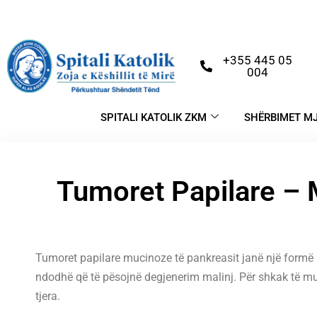
+355 445 05
004
SPITALI KATOLIK ZKM
SHËRBIMET M
Tumoret Papilare –
Tumoret papilare mucinoze të pankreasit janë një formë mjaf
ndodhë që të pësojnë degjenerim malinj. Për shkak të mu
tjera.