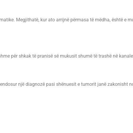
ike. Megjithatë, kur ato arrijnë përmasa të mëdha, është e mu
nshme për shkak të pranisë së mukusit shumë të trashë në kanale
vendosur një diagnozë pasi shënuesit e tumorit janë zakonisht n