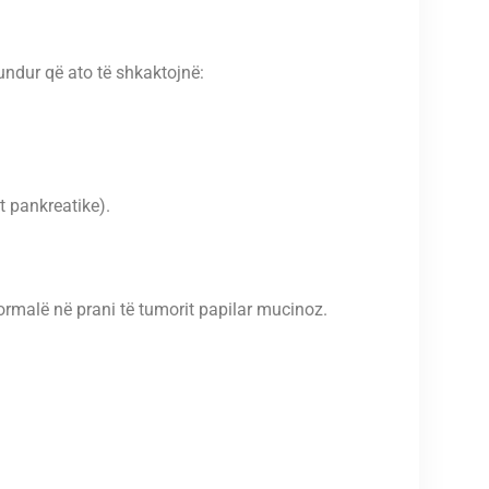
ndur që ato të shkaktojnë:
t pankreatike).
ormalë në prani të tumorit papilar mucinoz.