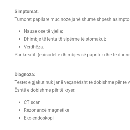
Simptomat:
Tumoret papilare mucinoze janë shumë shpesh asimptomat
Nauze ose të vjella;
Dhimbje të lehta të sipërme të stomakut;
Verdhëza.
Pankreatiti (episodet e dhimbjes së papritur dhe të dhu
Diagnoza:
Testet e gjakut nuk janë veçanërisht të dobishme për të 
Është e dobishme për të kryer:
CT scan
Rezonancë magnetike
Eko-endoskopi