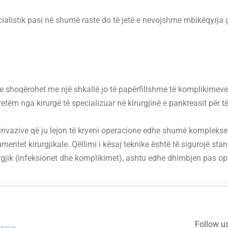
alistik pasi në shumë raste do të jetë e nevojshme mbikëqyrja gjat
he shoqërohet me një shkallë jo të papërfillshme të komplikimev
etëm nga kirurgë të specializuar në kirurgjinë e pankreasit për 
invazive që ju lejon të kryeni operacione edhe shumë komplekse 
mentet kirurgjikale. Qëllimi i kësaj teknike është të sigurojë stan
rurgjik (infeksionet dhe komplikimet), ashtu edhe dhimbjen pas op
Follow u