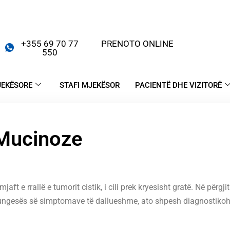
+355 69 70 77
PRENOTO ONLINE
550
JEKËSORE
STAFI MJEKËSOR
PACIENTË DHE VIZITORË
 Mucinoze
t e rrallë e tumorit cistik, i cili prek kryesisht gratë. Në përgj
ngesës së simptomave të dallueshme, ato shpesh diagnostikohen 