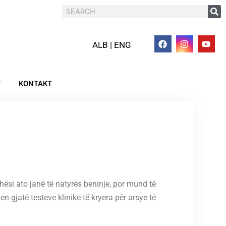
ALB | ENG
KONTAKT
ithësi ato janë të natyrës beninje, por mund të
gjatë testeve klinike të kryera për arsye të