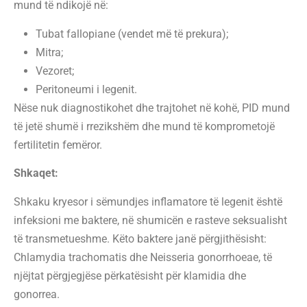
mund të ndikojë në:
Tubat fallopiane (vendet më të prekura);
Mitra;
Vezoret;
Peritoneumi i legenit.
Nëse nuk diagnostikohet dhe trajtohet në kohë, PID mund
të jetë shumë i rrezikshëm dhe mund të komprometojë
fertilitetin femëror.
Shkaqet:
Shkaku kryesor i sëmundjes inflamatore të legenit është
infeksioni me baktere, në shumicën e rasteve seksualisht
të transmetueshme. Këto baktere janë përgjithësisht:
Chlamydia trachomatis dhe Neisseria gonorrhoeae, të
njëjtat përgjegjëse përkatësisht për klamidia dhe
gonorrea.