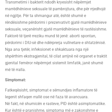
Transmetimi i bakterit ndodh kryesisht nëpërmjet
marrëdhënieve seksuale të pambrojtura, dhe për rrjedhojë
në ngjitje. Për ta shmangur atë, është shumë e
rëndësishme përdorimi i prezervativit gjatë marrëdhënieve
seksuale, veçanërisht gjatë marrëdhënieve të rastësishme.
Faktorë të tjerë rreziku mund të jenë: aborti spontan,
përdorimi i DIU-së dhe ndërprerja vullnetare e shtatzënisë.
Nga ana tjetër, infeksionet e shkaktuara nga një
shpërthim ekstragjenital, të cilat arrijnë në organet e traktit
gjenital femëror nëpërmjet sistemit limfatik, janë shumë
më të rralla.
Simptomat:
Fatkeqësisht, simptomat e sëmundjes inflamatore të
legenit shfaqen rrallë ose në faza të avancuara.
Në fakt, në shumicën e rasteve, PID është asimptomatike.
Kur është e pranishme, simptoma më e zakonshme e