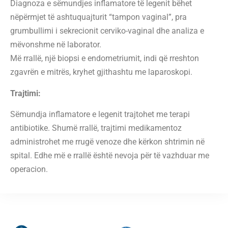
Diagnoza e sëmundjes inflamatore të legenit bëhet
nëpërmjet të ashtuquajturit “tampon vaginal”, pra
grumbullimi i sekrecionit cerviko-vaginal dhe analiza e
mëvonshme në laborator.
Më rrallë, një biopsi e endometriumit, indi që rreshton
zgavrën e mitrës, kryhet gjithashtu me laparoskopi.
Trajtimi:
Sëmundja inflamatore e legenit trajtohet me terapi
antibiotike. Shumë rrallë, trajtimi medikamentoz
administrohet me rrugë venoze dhe kërkon shtrimin në
spital. Edhe më e rrallë është nevoja për të vazhduar me
operacion.