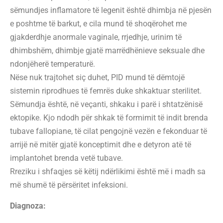
sëmundjes inflamatore të legenit është dhimbja në pjesën
e poshtme të barkut, e cila mund të shoqërohet me
gjakderdhje anormale vaginale, rrjedhje, urinim të
dhimbshëm, dhimbje gjatë marrëdhënieve seksuale dhe
ndonjëherë temperaturë.
Nëse nuk trajtohet siç duhet, PID mund të dëmtojë
sistemin riprodhues të femrës duke shkaktuar sterilitet.
Sëmundja është, në veçanti, shkaku i parë i shtatzënisë
ektopike. Kjo ndodh për shkak të formimit të indit brenda
tubave fallopiane, të cilat pengojnë vezën e fekonduar të
arrijë në mitër gjatë konceptimit dhe e detyron atë të
implantohet brenda vetë tubave.
Rreziku i shfaqjes së këtij ndërlikimi është më i madh sa
më shumë të përsëritet infeksioni.
Diagnoza: