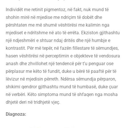
Individët me retinit pigmentoz, në fakt, nuk mund të
shohin mirë në mjedise me ndriçim të dobët dhe
përshtaten me më shumë vështirësi me kalimin nga
mjediset e ndritshme në ato të errëta. Ekziston gjithashtu
një ndjeshmëri e shtuar ndaj dritës dhe një humbje e
kontrastit. Për më tepër, në fazën fillestare të sëmundjes,
hasen vështirësi në perceptimin e objekteve të vendosura
anash dhe zhvillohet një tendencë për t’u penguar ose
përplasur me këto të fundit, duke u bërë të paaftë për të
lëvizur në mjedisin përreth. Ndërsa sëmundja përparon,
shikimi qendror gjithashtu mund të humbasë, duke çuar
në verbëri. Këto simptoma mund të shfaqen nga mosha
dhjetë deri në tridhjetë vjeç.
Diagnoza: