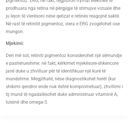
pigmentoz. ERG, në fakt, regjistron rrymat elektrike të
prodhuara nga retina në përgjigje të stimujve vizuale dhe
ju lejon të vlerësoni nëse qelizat e retinës reagojnë saktë.
Në rast të retinitit pigmentoz, vlera e ERG zvogëlohet ose
mungon.
Mjekimi:
Deri më sot, retiniti pigmentoz konsiderohet një sëmundje
e pashërueshme: në fakt, kërkimet mjekësore-shkencore
janë duke u zhvilluar për të identifikuar një kurë të
mundshme. Megjithatë, nëse diagnostikohet herët (kur
shikimi qendror ende nuk është komprometuar), zhvillimi i
tij mund të ngadalësohet duke administruar vitaminë A,
luteinë dhe omega-3.