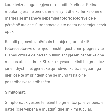
karakterizuar nga degjenerimi i indit të retinës. Retina
mbulon pjesën e brendshme të syrit dhe ka funksionin e
marrjes së imazheve nëpërmjet fotoreceptorëve që e
përbëjnë atë dhe t’i transmetojë ato në tru nëpërmjet nervit
optik.
Retiniti pigmentoz përfshin humbjen graduale të
fotoreceptorëve dhe rrjedhimisht ngushtimin progresiv të
fushës vizuale që përfshin fillimisht pjesën periferike dhe
më pas atë qendrore. Shkaku kryesor i retinitit pigmentoz
janë ndryshimet gjenetike që individi ka trashëguar nga
njëri ose të dy prindërit dhe që mund t’i kalojnë
pasardhësve të ardhshëm.
Simptomat:
Simptomat kryesore të retinitit pigmentoz janë verbëria e
natës (ose verbëria e muzgut) dhe shikimi tubular.