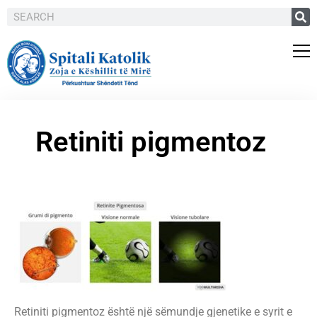
Retiniti pigmentoz
Retiniti pigmentoz është një sëmundje gjenetike e syrit e