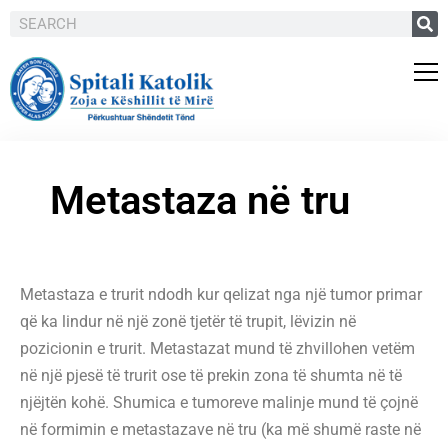
Metastaza në tru
Metastaza e trurit ndodh kur qelizat nga një tumor primar
që ka lindur në një zonë tjetër të trupit, lëvizin në
pozicionin e trurit. Metastazat mund të zhvillohen vetëm
në një pjesë të trurit ose të prekin zona të shumta në të
njëjtën kohë. Shumica e tumoreve malinje mund të çojnë
në formimin e metastazave në tru (ka më shumë raste në