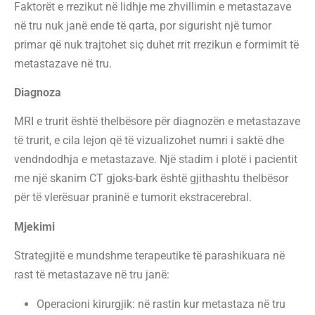
Faktorët e rrezikut në lidhje me zhvillimin e metastazave
në tru nuk janë ende të qarta, por sigurisht një tumor
primar që nuk trajtohet siç duhet rrit rrezikun e formimit të
metastazave në tru.
Diagnoza
MRI e trurit është thelbësore për diagnozën e metastazave
të trurit, e cila lejon që të vizualizohet numri i saktë dhe
vendndodhja e metastazave. Një stadim i plotë i pacientit
me një skanim CT gjoks-bark është gjithashtu thelbësor
për të vlerësuar praninë e tumorit ekstracerebral.
Mjekimi
Strategjitë e mundshme terapeutike të parashikuara në
rast të metastazave në tru janë:
Operacioni kirurgjik: në rastin kur metastaza në tru