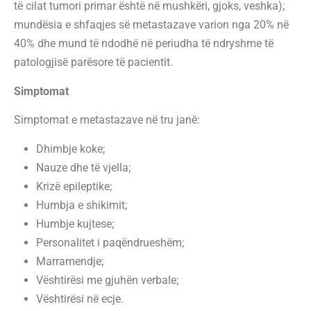
të cilat tumori primar është në mushkëri, gjoks, veshka);
mundësia e shfaqjes së metastazave varion nga 20% në
40% dhe mund të ndodhë në periudha të ndryshme të
patologjisë parësore të pacientit.
Simptomat
Simptomat e metastazave në tru janë:
Dhimbje koke;
Nauze dhe të vjella;
Krizë epileptike;
Humbja e shikimit;
Humbje kujtese;
Personalitet i paqëndrueshëm;
Marramendje;
Vështirësi me gjuhën verbale;
Vështirësi në ecje.