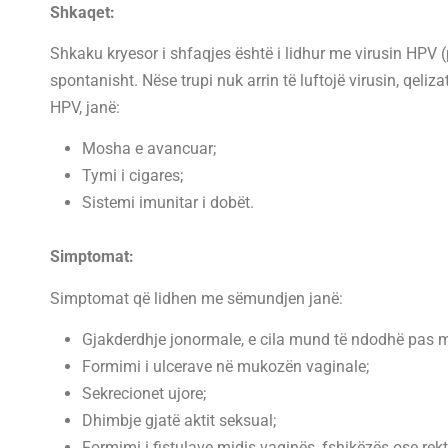
Shkaqet:
Shkaku kryesor i shfaqjes është i lidhur me virusin HPV 
spontanisht. Nëse trupi nuk arrin të luftojë virusin, qeliz
HPV, janë:
Mosha e avancuar;
Tymi i cigares;
Sistemi imunitar i dobët.
Simptomat:
Simptomat që lidhen me sëmundjen janë:
Gjakderdhje jonormale, e cila mund të ndodhë pas ma
Formimi i ulcerave në mukozën vaginale;
Sekrecionet ujore;
Dhimbje gjatë aktit seksual;
Formimi i fistulave midis vaginës, fshikëzës ose rek