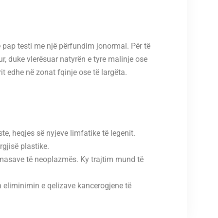
pap testi me një përfundim jonormal. Për të
ur, duke vlerësuar natyrën e tyre malinje ose
t edhe në zonat fqinje ose të largëta.
e, heqjes së nyjeve limfatike të legenit.
gjisë plastike.
ërmasave të neoplazmës. Ky trajtim mund të
n eliminimin e qelizave kancerogjene të