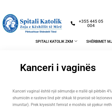
+355 445 05
004
SPITALI KATOLIK ZKM
SHËRBIMET M
Kanceri i vaginës
Kanceri vaginal është një sëmundje e rrallë që përbën 4% t
shumicën e rasteve lind për shkak të pranisë së lezionev
imunitar). Prek kryesisht femrat e moshës së pjekur rreth