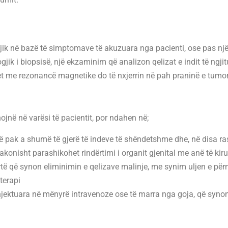
k në bazë të simptomave të akuzuara nga pacienti, ose pas një 
gjik i biopsisë, një ekzaminim që analizon qelizat e indit të ngjit
het me rezonancë magnetike do të nxjerrin në pah praninë e tumori
hojnë në varësi të pacientit, por ndahen në;
ë pak a shumë të gjerë të indeve të shëndetshme dhe, në disa rast
onisht parashikohet rindërtimi i organit gjenital me anë të kirur
artë që synon eliminimin e qelizave malinje, me synim uljen e p
terapi
injektuara në mënyrë intravenoze ose të marra nga goja, që syno