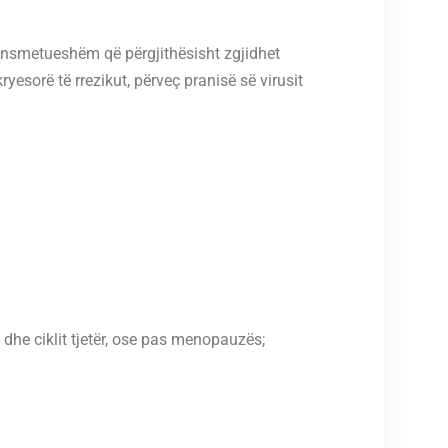
ransmetueshëm që përgjithësisht zgjidhet
ryesorë të rrezikut, përveç pranisë së virusit
dhe ciklit tjetër, ose pas menopauzës;