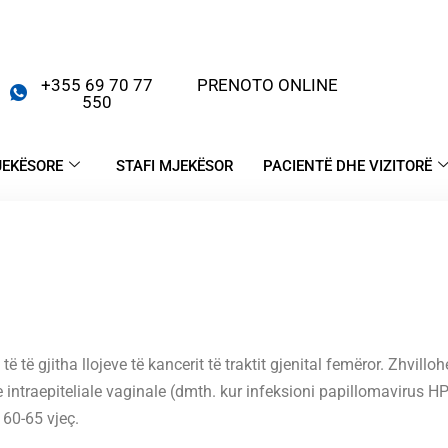
+355 69 70 77
PRENOTO ONLINE
550
JEKËSORE
STAFI MJEKËSOR
PACIENTË DHE VIZITORË
ë të gjitha llojeve të kancerit të traktit gjenital femëror. Zhvill
e intraepiteliale vaginale (dmth. kur infeksioni papillomavirus 
 60-65 vjeç.