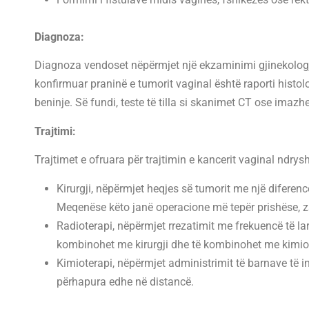
Diagnoza:
Diagnoza vendoset nëpërmjet një ekzaminimi gjinekologji
konfirmuar praninë e tumorit vaginal është raporti histolo
beninje. Së fundi, teste të tilla si skanimet CT ose imaz
Trajtimi:
Trajtimet e ofruara për trajtimin e kancerit vaginal ndrys
Kirurgji, nëpërmjet heqjes së tumorit me një diferenc
Meqenëse këto janë operacione më tepër prishëse, zak
Radioterapi, nëpërmjet rrezatimit me frekuencë të l
kombinohet me kirurgji dhe të kombinohet me kimio
Kimioterapi, nëpërmjet administrimit të barnave të 
përhapura edhe në distancë.