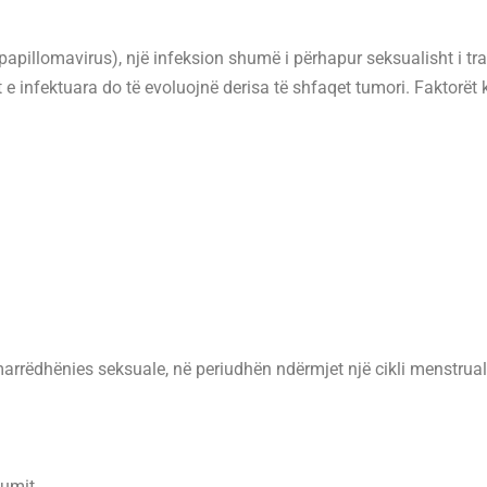
(papillomavirus), një infeksion shumë i përhapur seksualisht i t
at e infektuara do të evoluojnë derisa të shfaqet tumori. Faktorët k
rrëdhënies seksuale, në periudhën ndërmjet një cikli menstrual 
tumit.