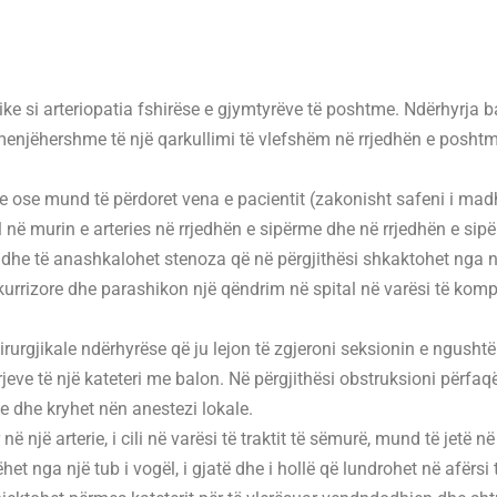
ferike si arteriopatia fshirëse e gjymtyrëve të poshtme. Ndërhyrj
enjëhershme të një qarkullimi të vlefshëm në rrjedhën e poshtm
e ose mund të përdoret vena e pacientit (zakonisht safeni i mad
l në murin e arteries në rrjedhën e sipërme dhe në rrjedhën e sip
) dhe të anashkalohet stenoza që në përgjithësi shkaktohet nga nj
urrizore dhe parashikon një qëndrim në spital në varësi të komple
urgjikale ndërhyrëse që ju lejon të zgjeroni seksionin e ngushtë 
ve të një kateteri me balon. Në përgjithësi obstruksioni përfaqë
e dhe kryhet nën anestezi lokale.
 një arterie, i cili në varësi të traktit të sëmurë, mund të jetë në 
het nga një tub i vogël, i gjatë dhe i hollë që lundrohet në afërsi