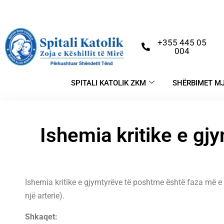
+355 445 05
004
SPITALI KATOLIK ZKM
SHËRBIMET M
Ishemia kritike e g
Ishemia kritike e gjymtyrëve të poshtme është faza më e 
një arterie).
Shkaqet: