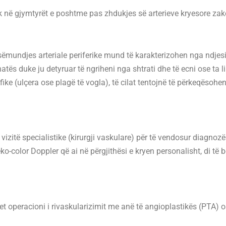
 në gjymtyrët e poshtme pas zhdukjes së arterieve kryesore zako
mundjes arteriale periferike mund të karakterizohen nga ndjesi
s duke ju detyruar të ngriheni nga shtrati dhe të ecni ose ta lin
ke (ulçera ose plagë të vogla), të cilat tentojnë të përkeqësoh
izitë specialistike (kirurgji vaskulare) për të vendosur diagnozë
olor Doppler që ai në përgjithësi e kryen personalisht, di të bë
et operacioni i rivaskularizimit me anë të angioplastikës (PTA) os