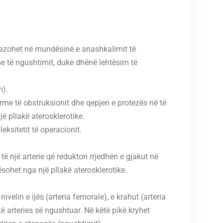
a bazohet në mundësinë e anashkalimit të
e të ngushtimit, duke dhënë lehtësim të
h).
ërme të obstruksionit dhe qepjen e protezës në të
ë pllakë aterosklerotike.
ksitetit të operacionit.
të një arterie që redukton rrjedhën e gjakut në
sohet nga një pllakë aterosklerotike.
nivelin e ijës (arteria femorale), e krahut (arteria
 të arteries së ngushtuar. Në këtë pikë kryhet