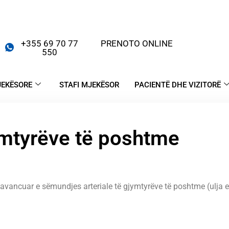
+355 69 70 77
PRENOTO ONLINE
550
JEKËSORE
STAFI MJEKËSOR
PACIENTË DHE VIZITORË
jymtyrëve të poshtme
avancuar e sëmundjes arteriale të gjymtyrëve të poshtme (ulja e 