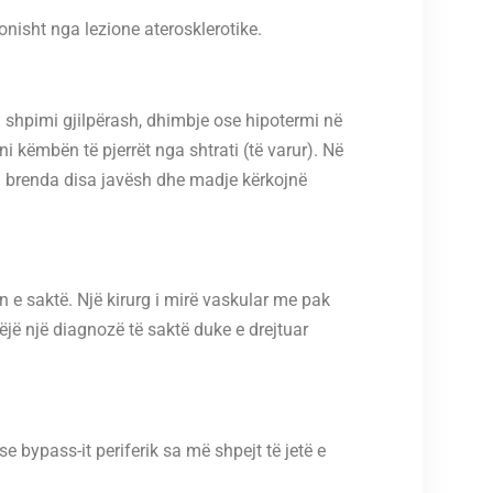
nisht nga lezione aterosklerotike.
 shpimi gjilpërash, dhimbje ose hipotermi në
i këmbën të pjerrët nga shtrati (të varur). Në
en brenda disa javësh dhe madje kërkojnë
n e saktë. Një kirurg i mirë vaskular me pak
jë një diagnozë të saktë duke e drejtuar
e bypass-it periferik sa më shpejt të jetë e