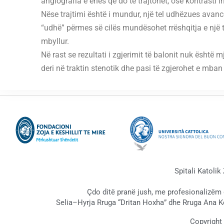
angiografia e enës që do të trajtohet, ose kontrasti 
Nëse trajtimi është i mundur, një tel udhëzues avan
“udhë” përmes së cilës mundësohet rrëshqitja e një tu
mbyllur.
Në rast se rezultati i zgjerimit të balonit nuk është 
deri në traktin stenotik dhe pasi të zgjerohet e mban
Spitali Katolik
Çdo ditë pranë jush, me profesionalizëm
Selia–Hyrja Rruga “Dritan Hoxha” dhe Rruga Ana K
Copyright