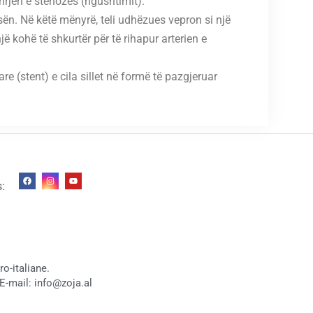
rirjen e stenozës (ngushtimit).
ën. Në këtë mënyrë, teli udhëzues vepron si një
ë kohë të shkurtër për të rihapur arterien e
e (stent) e cila sillet në formë të pazgjeruar
s:
o-italiane.
E-mail: info@zoja.al