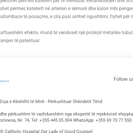
injektohet përmes kateterit për të vlerësuar vendndodhjen dhe sht
cohet përmes kateterit në arterien e sëmurë dhe kalon mbi penges
llumbace të posaçme, e cila pasi arrihet ngushtimi, fryhet për nj
mjaftueshëm efektiv, mund të vendoset një protezë metalike tubular
 anijen të patentuar.
Follow u
 Zoja e Këshillit të Mirë - Përkushtuar Shëndetit Tënd
 dhe përkushtim të vazhdueshëm nga ekspertë të mjekësisë shqiptar
omnena, Nr. 74, Tel: +355 445 05 004 WhatsApp: +355 69 70 77 550 
 © Catholic Hospital Our Lady of Good Counsel