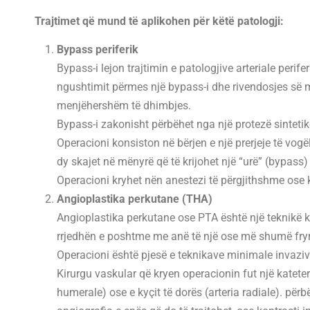
Trajtimet që mund të aplikohen për këtë patologji:
Bypass periferik
Bypass-i lejon trajtimin e patologjive arteriale peri
ngushtimit përmes një bypass-i dhe rivendosjes së m
menjëhershëm të dhimbjes.
Bypass-i zakonisht përbëhet nga një protezë sintetik
Operacioni konsiston në bërjen e një prerjeje të vogë
dy skajet në mënyrë që të krijohet një “urë” (bypass
Operacioni kryhet nën anestezi të përgjithshme ose k
Angioplastika perkutane (THA)
Angioplastika perkutane ose PTA është një teknikë kir
rrjedhën e poshtme me anë të një ose më shumë fryrje
Operacioni është pjesë e teknikave minimale invaziv
Kirurgu vaskular që kryen operacionin fut një kateter në
humerale) ose e kyçit të dorës (arteria radiale). përbë