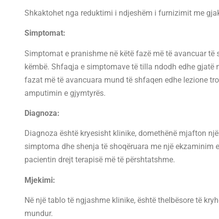
Shkaktohet nga reduktimi i ndjeshëm i furnizimit me gjak
Simptomat:
Simptomat e pranishme në këtë fazë më të avancuar të së
këmbë. Shfaqja e simptomave të tilla ndodh edhe gjatë natë
fazat më të avancuara mund të shfaqen edhe lezione trofi
amputimin e gjymtyrës.
Diagnoza:
Diagnoza është kryesisht klinike, domethënë mjafton një v
simptoma dhe shenja të shoqëruara me një ekzaminim eko-c
pacientin drejt terapisë më të përshtatshme.
Mjekimi:
Në një tablo të ngjashme klinike, është thelbësore të kryh
mundur.