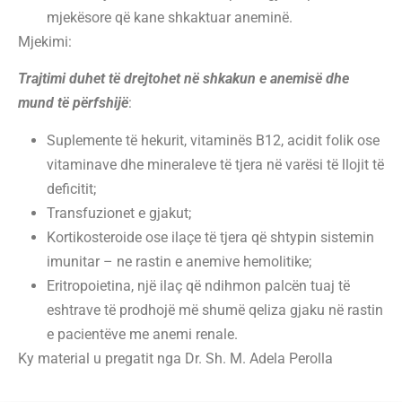
mjekësore që kane shkaktuar aneminë.
Mjekimi:
Trajtimi duhet të drejtohet në shkakun e anemisë dhe
mund të përfshijë
:
Suplemente të hekurit, vitaminës B12, acidit folik ose
vitaminave dhe mineraleve të tjera në varësi të llojit të
deficitit;
Transfuzionet e gjakut;
Kortikosteroide ose ilaçe të tjera që shtypin sistemin
imunitar – ne rastin e anemive hemolitike;
Eritropoietina, një ilaç që ndihmon palcën tuaj të
eshtrave të prodhojë më shumë qeliza gjaku në rastin
e pacientëve me anemi renale.
Ky material u pregatit nga Dr. Sh. M. Adela Perolla