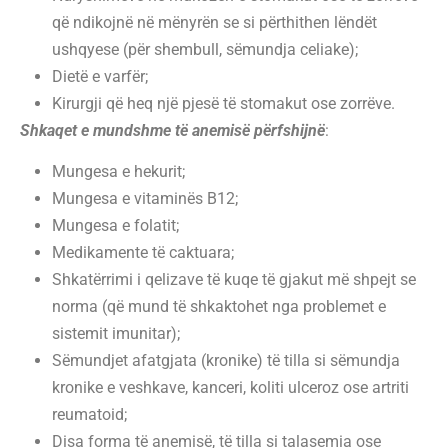
që ndikojnë në mënyrën se si përthithen lëndët
ushqyese (për shembull, sëmundja celiake);
Dietë e varfër;
Kirurgji që heq një pjesë të stomakut ose zorrëve.
Shkaqet e mundshme të anemisë përfshijnë
:
Mungesa e hekurit;
Mungesa e vitaminës B12;
Mungesa e folatit;
Medikamente të caktuara;
Shkatërrimi i qelizave të kuqe të gjakut më shpejt se
norma (që mund të shkaktohet nga problemet e
sistemit imunitar);
Sëmundjet afatgjata (kronike) të tilla si sëmundja
kronike e veshkave, kanceri, koliti ulceroz ose artriti
reumatoid;
Disa forma të anemisë, të tilla si talasemia ose