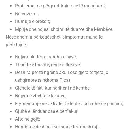
Probleme me përqendrimin ose të menduarit;
Nervozizmi;
Humbje e oreksit;
Mpirje dhe ndjesi shpimi të duarve dhe këmbëve.
Nëse anemia përkeqësohet, simptomat mund të
përfshijnë:
Ngjyra blu tek e bardha e syve;
Thonjtë e brishtë, rënie e flokëve;
Dëshira për të ngrënë akull ose gjëra të tjera jo
ushqimore (sindroma Pica);
Gjendje të fikti kur ngriheni në këmbë;
Ngjyra e zbehtë e lëkurës;
Frymëmarrje në aktivitet të lehtë apo edhe në pushim;
Gjuhë e lënduar ose e përflakur;
Afte në gojë;
Humbja e dëshirës seksuale tek meshkujt.