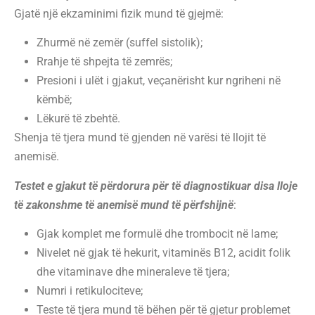
Gjatë një ekzaminimi fizik mund të gjejmë:
Zhurmë në zemër (suffel sistolik);
Rrahje të shpejta të zemrës;
Presioni i ulët i gjakut, veçanërisht kur ngriheni në
këmbë;
Lëkurë të zbehtë.
Shenja të tjera mund të gjenden në varësi të llojit të
anemisë.
Testet e gjakut të përdorura për të diagnostikuar disa lloje
të zakonshme të anemisë mund të përfshijnë
:
Gjak komplet me formulë dhe trombocit në lame;
Nivelet në gjak të hekurit, vitaminës B12, acidit folik
dhe vitaminave dhe mineraleve të tjera;
Numri i retikulociteve;
Teste të tjera mund të bëhen për të gjetur problemet