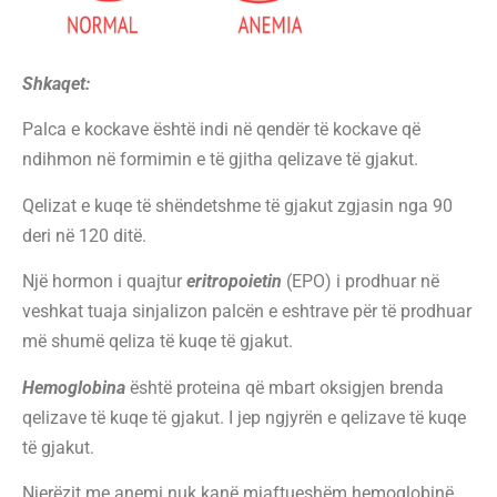
Shkaqet:
Palca e kockave është indi në qendër të kockave që
ndihmon në formimin e të gjitha qelizave të gjakut.
Qelizat e kuqe të shëndetshme të gjakut zgjasin nga 90
deri në 120 ditë.
Një hormon i quajtur
eritropoietin
(EPO) i prodhuar në
veshkat tuaja sinjalizon palcën e eshtrave për të prodhuar
më shumë qeliza të kuqe të gjakut.
Hemoglobina
është proteina që mbart oksigjen brenda
qelizave të kuqe të gjakut. I jep ngjyrën e qelizave të kuqe
të gjakut.
Njerëzit me anemi nuk kanë mjaftueshëm hemoglobinë.