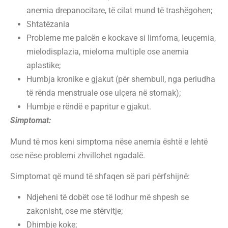
anemia drepanocitare, të cilat mund të trashëgohen;
Shtatëzania
Probleme me palcën e kockave si limfoma, leuçemia,
mielodisplazia, mieloma multiple ose anemia
aplastike;
Humbja kronike e gjakut (për shembull, nga periudha
të rënda menstruale ose ulçera në stomak);
Humbje e rëndë e papritur e gjakut.
Simptomat:
Mund të mos keni simptoma nëse anemia është e lehtë
ose nëse problemi zhvillohet ngadalë.
Simptomat që mund të shfaqen së pari përfshijnë:
Ndjeheni të dobët ose të lodhur më shpesh se
zakonisht, ose me stërvitje;
Dhimbje koke;