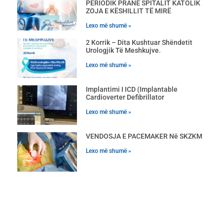
PERIODIK PRANË SPITALIT KATOLIK
ZOJA E KËSHILLIT TË MIRË
Lexo më shumë »
2 Korrik – Dita Kushtuar Shëndetit
Urologjik Të Meshkujve.
Lexo më shumë »
Implantimi I ICD (Implantable
Cardioverter Defibrillator
Lexo më shumë »
VENDOSJA E PACEMAKER Në SKZKM
Lexo më shumë »