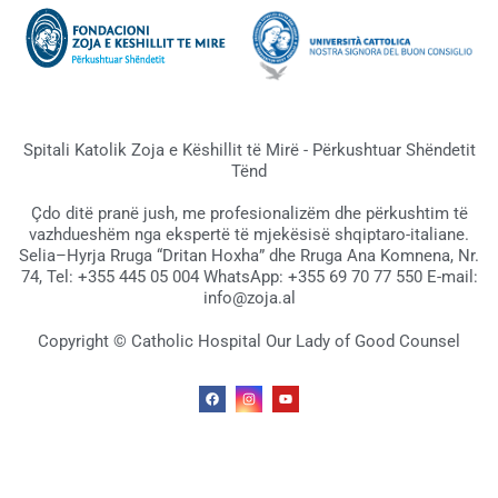
Spitali Katolik Zoja e Këshillit të Mirë - Përkushtuar Shëndetit
Tënd
Çdo ditë pranë jush, me profesionalizëm dhe përkushtim të
vazhdueshëm nga ekspertë të mjekësisë shqiptaro-italiane.
Selia–Hyrja Rruga “Dritan Hoxha” dhe Rruga Ana Komnena, Nr.
74, Tel: +355 445 05 004 WhatsApp: +355 69 70 77 550 E-mail:
info@zoja.al
Copyright © Catholic Hospital Our Lady of Good Counsel