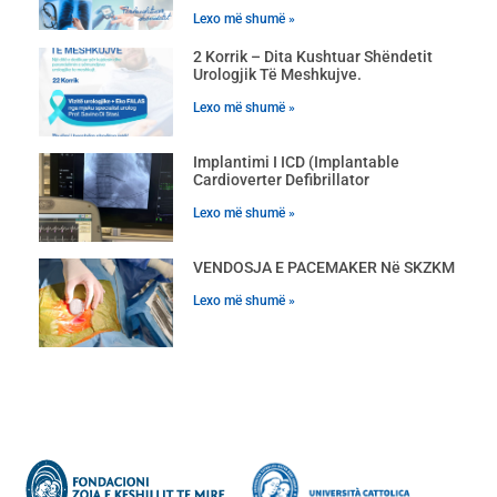
Lexo më shumë »
2 Korrik – Dita Kushtuar Shëndetit
Urologjik Të Meshkujve.
Lexo më shumë »
Implantimi I ICD (Implantable
Cardioverter Defibrillator
Lexo më shumë »
VENDOSJA E PACEMAKER Në SKZKM
Lexo më shumë »