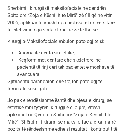
Shërbimi i kirurgjisë maksilofaciale në qendrën
Spitalore “Zoja e Këshillit të Mirë” zë fill që në vitin
2006, aplikuar fillimisht nga profesorët universitarë
të cilët vinin nga spitalet më në zë të Italisë.
Kirurgjia-Maksilofaciale mbulon patologjitë si:
Anomalitë dento-skeletrike,
Keqformimet dentare dhe skeletrore, në
pacientë të rinj deri tek pacientët e moshave të
avancuara.
Gjithashtu parandalon dhe trajton patologjitë
tumorale kokë-qafë.
Jo pak e rëndësishme është dhe pjesa e kirurgjisë
estetike mbi fytyrën, kirurgji e cila prej vitesh
aplikohet në Qendrën Spitalore “Zoja e Këshillit të
Mirë”. Shërbimi i kirurgjisë maksilo-faciale ka marrë
pozita të rëndësishme edhe si rezultat i kontributit të