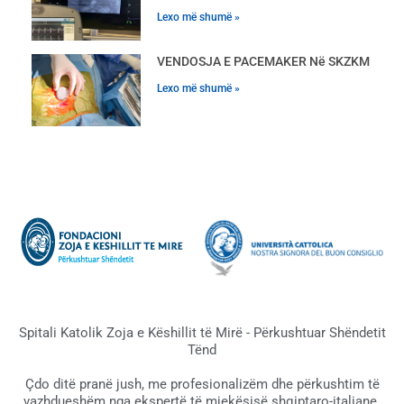
Lexo më shumë »
VENDOSJA E PACEMAKER Në SKZKM
Lexo më shumë »
Spitali Katolik Zoja e Këshillit të Mirë - Përkushtuar Shëndetit
Tënd
Çdo ditë pranë jush, me profesionalizëm dhe përkushtim të
vazhdueshëm nga ekspertë të mjekësisë shqiptaro-italiane.