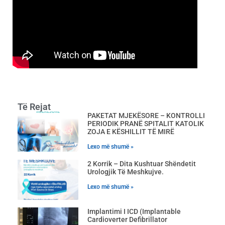
Të Rejat
PAKETAT MJEKËSORE – KONTROLLI
PERIODIK PRANË SPITALIT KATOLIK
ZOJA E KËSHILLIT TË MIRË
Lexo më shumë »
2 Korrik – Dita Kushtuar Shëndetit
Urologjik Të Meshkujve.
Lexo më shumë »
Implantimi I ICD (Implantable
Cardioverter Defibrillator