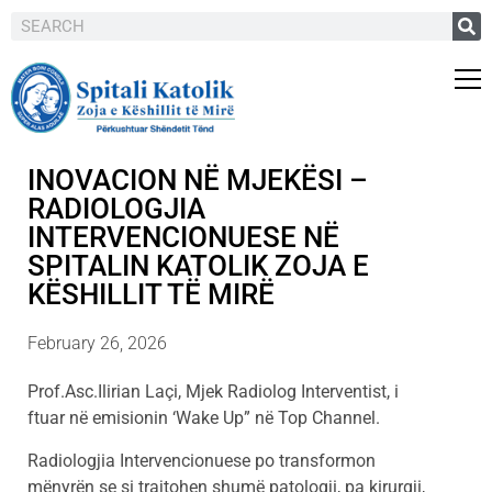
INOVACION NË MJEKËSI –
RADIOLOGJIA
INTERVENCIONUESE NË
SPITALIN KATOLIK ZOJA E
KËSHILLIT TË MIRË
February 26, 2026
Prof.Asc.Ilirian Laçi, Mjek Radiolog Interventist, i
ftuar në emisionin ‘Wake Up” në Top Channel.
Radiologjia Intervencionuese po transformon
mënyrën se si trajtohen shumë patologji, pa kirurgji,