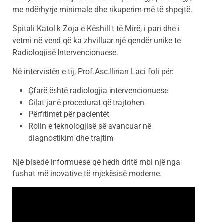
me ndërhyrje minimale dhe rikuperim më të shpejtë.
Spitali Katolik Zoja e Këshillit të Mirë, i pari dhe i
vetmi në vend që ka zhvilluar një qendër unike te
Radiologjisë Intervencionuese.
Në intervistën e tij, Prof.Asc.Ilirian Laci foli për:
Çfarë është radiologjia intervencionuese
Cilat janë procedurat që trajtohen
Përfitimet për pacientët
Rolin e teknologjisë së avancuar në
diagnostikim dhe trajtim
Një bisedë informuese që hedh dritë mbi një nga
fushat më inovative të mjekësisë moderne.