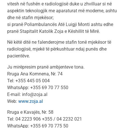
vitesh në fushën e radiologjisë duke u zhvilluar si në
aspektin teknologjik me aparaturat më moderne, ashtu
dhe në stafin mjekësor;
si pranë Poliambulancës Atë Luigji Monti ashtu edhe
pranë Stapitalit Katolik Zoja e Këshillit të Mirë.
Në këtë ditë ne falenderojme stafin tonë mjekësor të
radiologjisë, mjekë të përkushtuar ndaj punës dhe
pacientëve.
Ju mirëpresim pranë ambjenteve tona.
Rruga Ana Komnena, Nr. 74
Tel: +355 445 05 004
WhatsApp: +355 69 70 77 550
E-mail: info@zoja.al
Web:
www.zoja.al
Rruga e Kavajës, Nr. 58
Tel: 04 2223 906 +355 / 04 2232 021
WhatsApp: +355 69 70 775 50