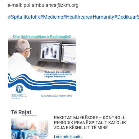
e-mail: poliambulanca@zkm.org
#SpitaliKatolik
#Medicine
#Healthcare
#Humanity
#DedikuarS
Të Rejat
PAKETAT MJEKËSORE – KONTROLLI
PERIODIK PRANË SPITALIT KATOLIK
ZOJA E KËSHILLIT TË MIRË
Lexo më shumë »