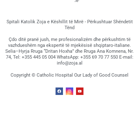
Spitali Katolik Zoja e Këshillit të Mirë - Përkushtuar Shëndetit
Tënd
Çdo ditë pranë jush, me profesionalizëm dhe përkushtim të
vazhdueshëm nga ekspertë të mjekësisë shqiptaro-italiane.
Selia–Hyrja Rruga “Dritan Hoxha” dhe Rruga Ana Komnena, Nr.
74, Tel: +355 445 05 004 WhatsApp: +355 69 70 77 550 E-mail:
info@zoja.al
Copyright © Catholic Hospital Our Lady of Good Counsel