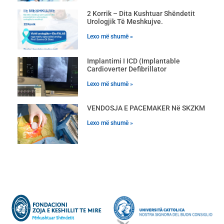
2 Korrik – Dita Kushtuar Shëndetit
Urologjik Të Meshkujve.
Lexo më shumë »
Implantimi I ICD (Implantable
Cardioverter Defibrillator
Lexo më shumë »
VENDOSJA E PACEMAKER Në SKZKM
Lexo më shumë »