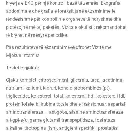
kryerja e EKG për një kontroll bazë të zemrës. Ekografia
abdonimale dhe grafia e toraksit janë ekzaminime të
rëndësishme për kontrollin e organeve të ndryshme dhe
plotësojnë më tej paketën. Vizita e okulistit rekomandohet
të kryhet në mënyre periodike.
Pas rezultateve të ekzaminimeve ofrohet Vizitë me
Mjekun Internist.
Testet e gjakut:
Gjaku komplet, eritrosediment, glicemia, urea, kreatinina,
natriumi, kaliumi, kloruri, koha e protrombinës (pt),
trigliceridet, kolesteroli total, kolesteroli hdl, kolesteroli ldl,
protein totale, bilirubina totale dhe e fraksionuar, aspartat
aminotransferaza – ast-got-s, alanine aminotransferaza
alt-gpt-s/u, gama glutamil transpeptidaza, fosfataza
alkaline, tirotropina (tsh), antigjeni specifik i prostatës