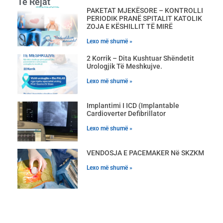
Të Rejat
PAKETAT MJEKËSORE – KONTROLLI
PERIODIK PRANË SPITALIT KATOLIK
ZOJA E KËSHILLIT TË MIRË
Lexo më shumë »
2 Korrik – Dita Kushtuar Shëndetit
Urologjik Të Meshkujve.
Lexo më shumë »
Implantimi I ICD (Implantable
Cardioverter Defibrillator
Lexo më shumë »
VENDOSJA E PACEMAKER Në SKZKM
Lexo më shumë »