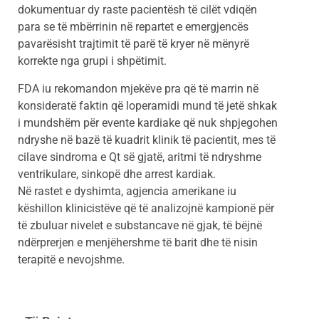
dokumentuar dy raste pacientësh të cilët vdiqën
para se të mbërrinin në repartet e emergjencës
pavarësisht trajtimit të parë të kryer në mënyrë
korrekte nga grupi i shpëtimit.
FDA iu rekomandon mjekëve pra që të marrin në
konsideratë faktin që loperamidi mund të jetë shkak
i mundshëm për evente kardiake që nuk shpjegohen
ndryshe në bazë të kuadrit klinik të pacientit, mes të
cilave sindroma e Qt së gjatë, aritmi të ndryshme
ventrikulare, sinkopë dhe arrest kardiak.
Në rastet e dyshimta, agjencia amerikane iu
këshillon klinicistëve që të analizojnë kampionë për
të zbuluar nivelet e substancave në gjak, të bëjnë
ndërprerjen e menjëhershme të barit dhe të nisin
terapitë e nevojshme.