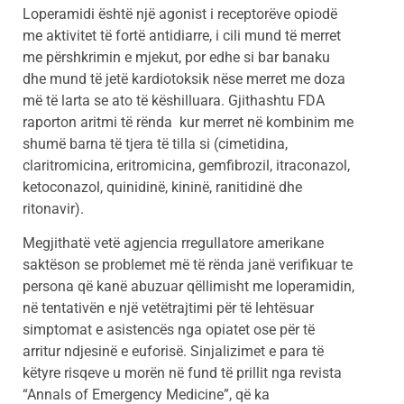
Loperamidi është një agonist i receptorëve opiodë
me aktivitet të fortë antidiarre, i cili mund të merret
me përshkrimin e mjekut, por edhe si bar banaku
dhe mund të jetë kardiotoksik nëse merret me doza
më të larta se ato të këshilluara. Gjithashtu FDA
raporton aritmi të rënda kur merret në kombinim me
shumë barna të tjera të tilla si (cimetidina,
claritromicina, eritromicina, gemfibrozil, itraconazol,
ketoconazol, quinidinë, kininë, ranitidinë dhe
ritonavir).
Megjithatë vetë agjencia rregullatore amerikane
saktëson se problemet më të rënda janë verifikuar te
persona që kanë abuzuar qëllimisht me loperamidin,
në tentativën e një vetëtrajtimi për të lehtësuar
simptomat e asistencës nga opiatet ose për të
arritur ndjesinë e euforisë. Sinjalizimet e para të
këtyre risqeve u morën në fund të prillit nga revista
“Annals of Emergency Medicine”, që ka