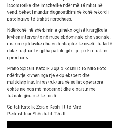
laboratorike dhe imazherike ndër më të mirat në
vend, bëhet i mundur diagnostikimi në kohë rekord i
patologjive të traktit riprodhues.
Ndërkohë, në shërbimin e gjinekologjisë kirurgjikale
kryhen intervente në rrugë abdominale dhe vaginale,
me kirurgji klasike dhe endoskopike të nivelit të lartë
duke trajtuar të gjitha patologjitë që prekin traktin
riprodhues.
Pranë Spitalit Katolik Zoja e Këshillit të Mirë këto
ndërhyrje kryhen nga një ekip ekspert dhe
multidisiplinar. Infrastruktura në sallat operatore
është një nga më modernet dhe e pajisur me
teknologjinë më të fundit.
Spitali Katolik Zoja e Këshillit të Mirë
Përkushtuar Shëndetit Tënd!