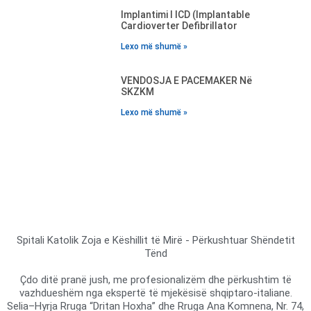
Implantimi I ICD (Implantable
Cardioverter Defibrillator
Lexo më shumë »
VENDOSJA E PACEMAKER Në
SKZKM
Lexo më shumë »
Spitali Katolik Zoja e Këshillit të Mirë - Përkushtuar Shëndetit
Tënd
Çdo ditë pranë jush, me profesionalizëm dhe përkushtim të
vazhdueshëm nga ekspertë të mjekësisë shqiptaro-italiane.
Selia–Hyrja Rruga “Dritan Hoxha” dhe Rruga Ana Komnena, Nr. 74,