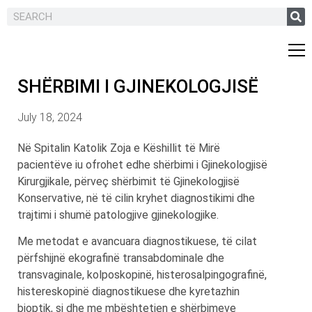
SHËRBIMI I GJINEKOLOGJISË
July 18, 2024
Në Spitalin Katolik Zoja e Këshillit të Mirë
pacientëve iu ofrohet edhe shërbimi i Gjinekologjisë
Kirurgjikale, përveç shërbimit të Gjinekologjisë
Konservative, në të cilin kryhet diagnostikimi dhe
trajtimi i shumë patologjive gjinekologjike.
Me metodat e avancuara diagnostikuese, të cilat
përfshijnë ekografinë transabdominale dhe
transvaginale, kolposkopinë, histerosalpingografinë,
histereskopinë diagnostikuese dhe kyretazhin
bioptik, si dhe me mbështetjen e shërbimeve