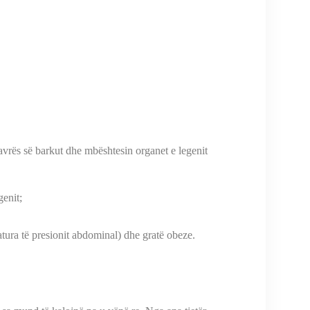
avrës së barkut dhe mbështesin organet e legenit
genit;
tura të presionit abdominal) dhe gratë obeze.