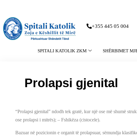
+355 445 05 004
SPITALI KATOLIK ZKM
SHËRBIMET MJ
Prolapsi gjenital
“Prolapsi gjenital” ndodh tek gratë, kur një ose më shumë struk
ose prolapsi i mitrës); – Fshikëza (cistocele).
Bazuar në pozicionin e organit të prolapsuar, sëmundja klasifiko