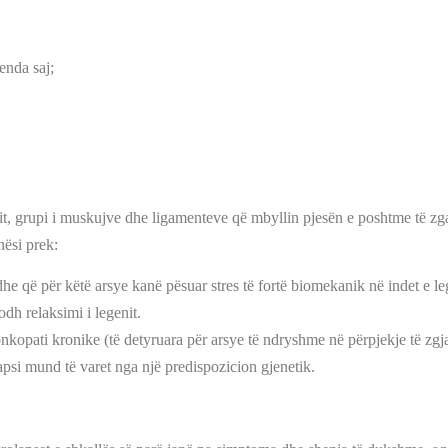
enda saj;
nit, grupi i muskujve dhe ligamenteve që mbyllin pjesën e poshtme të zg
hësi prek:
e që për këtë arsye kanë pësuar stres të fortë biomekanik në indet e le
dh relaksimi i legenit.
kopati kronike (të detyruara për arsye të ndryshme në përpjekje të zgja
lapsi mund të varet nga një predispozicion gjenetik.