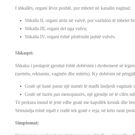
I shkallës, organi lëviz poshtë, por mbetet në kanalin vaginal;
Shkalla II, organi arrin në vulvë, por vazhdon të mbetet br
Shkalla III, organi del nga vulva;
Shkalla IV, organi është plotësisht jashtë vulvës.
Shkaqet:
Shkaku i prolapsit gjenital është dobësimi i dyshemesë së lege
(uretrën, rektumin, vaginën dhe mitrën). Ky dobësim në përgjit
Gratë që kanë pasur një numër të madh lindjesh vaginale dh
Gratë në fazën pas menopauzës, një gjendje në të cilën ndo
Të prekura mund të jenë edhe gratë me kapsllëk kronik dhe bron
Sëmundja është mjaft e rrallë tek gratë e reja; në këto raste pro
Simptomat: