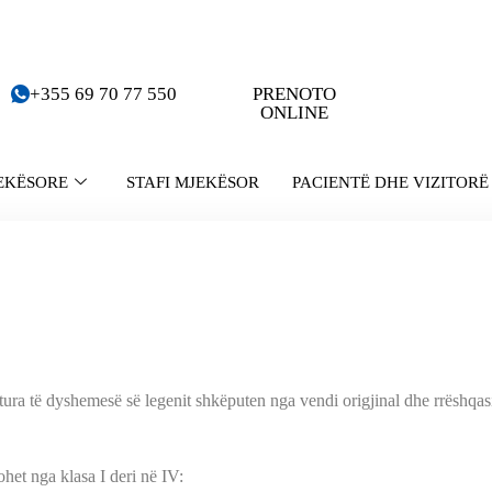
+355 69 70 77 550
PRENOTO
ONLINE
EKËSORE
STAFI MJEKËSOR
PACIENTË DHE VIZITORË
tura të dyshemesë së legenit shkëputen nga vendi origjinal dhe rrëshqas
het nga klasa I deri në IV: