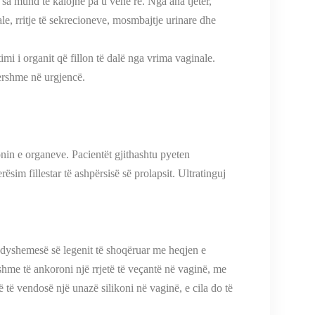
sa mund të kalojnë pa u vënë re. Nga ana tjetër,
le, rritje të sekrecioneve, mosmbajtje urinare dhe
imi i organit që fillon të dalë nga vrima vaginale.
hershme në urgjencë.
onin e organeve. Pacientët gjithashtu pyeten
sim fillestar të ashpërsisë së prolapsit. Ultratinguj
 e dyshemesë së legenit të shoqëruar me heqjen e
ishme të ankoroni një rrjetë të veçantë në vaginë, me
 të vendosë një unazë silikoni në vaginë, e cila do të