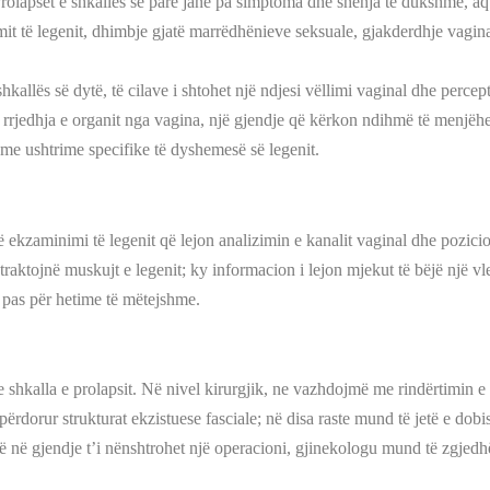
rolapset e shkallës së parë janë pa simptoma dhe shenja të dukshme, aq 
mit të legenit, dhimbje gjatë marrëdhënieve seksuale, gjakderdhje vagina
kallës së dytë, të cilave i shtohet një ndjesi vëllimi vaginal dhe percept
ë rrjedhja e organit nga vagina, një gjendje që kërkon ndihmë të menjë
e ushtrime specifike të dyshemesë së legenit.
 ekzaminimi të legenit që lejon analizimin e kanalit vaginal dhe pozici
ktojnë muskujt e legenit; ky informacion i lejon mjekut të bëjë një vlerë
 pas për hetime të mëtejshme.
dhe shkalla e prolapsit. Në nivel kirurgjik, ne vazhdojmë me rindërtimin
ërdorur strukturat ekzistuese fasciale; në disa raste mund të jetë e dob
ë në gjendje t’i nënshtrohet një operacioni, gjinekologu mund të zgjedhë