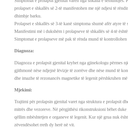
Simptomat e prolapsit gjenital varen nga shkalla e sëmundjes. P
prolapset e shkallës së 2-të manifestohen me një ndjesi të rëndi
dhimbje barku.
Prolapset e shkallës së 3-të kanë simptoma shumë afër atyre të sh
Manifestimi më i dukshëm i prolapseve të shkallës së 4-të ësht
Simptomat e prolapseve më pak të rënda mund të kontrollohen m
Diagnoza:
Diagnoza e prolapsit gjenital kryhet nga gjinekologu përmes një
gjithmonë nëse ndjejnë lëvizje të zorrëve dhe nëse mund të kontra
dhe imazhe të rezonancës magnetike të legenit përshkruhen më
Mjekimi:
Trajtimi për prolapsin gjenital varet nga struktura e prolapsit 
mitrës dhe vezoreve. Në përgjithësi rikonstruksioni bëhet duke p
qëllim mbështetjen e organeve të legenit. Kur një grua nuk ësht
zëvendësohet rreth dy herë në vit.