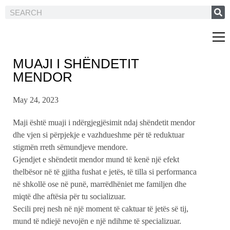
MUAJI I SHËNDETIT
MENDOR
May 24, 2023
Maji është muaji i ndërgjegjësimit ndaj shëndetit mendor
dhe vjen si përpjekje e vazhdueshme për të reduktuar
stigmën rreth sëmundjeve mendore.
Gjendjet e shëndetit mendor mund të kenë një efekt
thelbësor në të gjitha fushat e jetës, të tilla si performanca
në shkollë ose në punë, marrëdhëniet me familjen dhe
miqtë dhe aftësia për tu socializuar.
Secili prej nesh në një moment të caktuar të jetës së tij,
mund të ndiejë nevojën e një ndihme të specializuar.