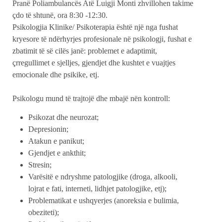
Pranë Poliambulancës Atë Luigji Monti zhvillohen takime
çdo të shtunë, ora 8:30 -12:30.
Psikologjia Klinike/ Psikoterapia është një nga fushat
kryesore të ndërhyrjes profesionale në psikologji, fushat e
zbatimit të së cilës janë: problemet e adaptimit,
çrregullimet e sjelljes, gjendjet dhe kushtet e vuajtjes
emocionale dhe psikike, etj.
Psikologu mund të trajtojë dhe mbajë nën kontroll:
Psikozat dhe neurozat;
Depresionin;
Atakun e panikut;
Gjendjet e ankthit;
Stresin;
Varësitë e ndryshme patologjike (droga, alkooli,
lojrat e fati, interneti, lidhjet patologjike, etj);
Problematikat e ushqyerjes (anoreksia e bulimia,
obeziteti);