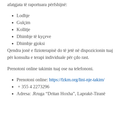
afatgjata të raportuara përfshijnë:
Lodhje
Gulçim
Kollitje
Dhimbje të kyçeve
Dhimbje gjoksi
Qendra jonë e fizioterapisë do të jetë në dispozicionin tuaj
për konsulta e terapi individuale për çdo rast.
Prenotoni online takimin tuaj ose na telefononi.
Prenotoni online:
https://fzkm.org/lini-nje-takim/
️ + 355 4 2273296
Adresa: .Rruga “Dritan Hoxha”, Laprakë-Tiranë